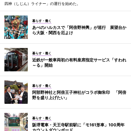
四神（しじん）ライナー」の運行を始めた。
暮らす・働く
あべのハルカスで「阿倍野神輿」が巡行 展望台か
ら大阪・関西を厄よけ
暮らす・働く
近鉄が一般車両初の有料座席指定サービス「すわれ
～る」開始
暮らす・働く
阿部野神社と阿倍王子神社がコラボ御朱印 「阿倍
野を盛り上げたい」
暮らす・働く
阪堺電車・天王寺駅前駅に「モ161形車」100周年
カウントダウンボード