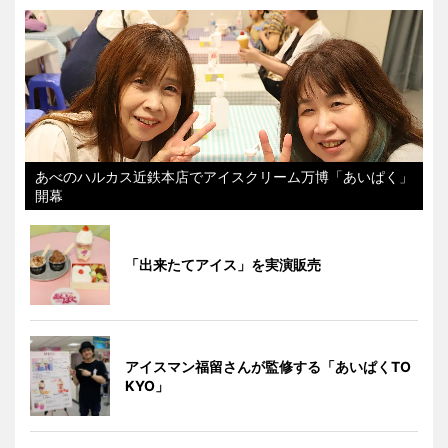
あべのハルカス近鉄本店でアイスクリーム万博「あいぱく」
開幕
「出来たてアイス」を実演販売
アイスマン福留さんが監修する「あいぱくTO
KYO」