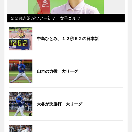
２２歳吉沢がツアー初Ｖ 女子ゴルフ
中島ひとみ、１２秒６２の日本新
山本の力投 大リーグ
大谷が決勝打 大リーグ