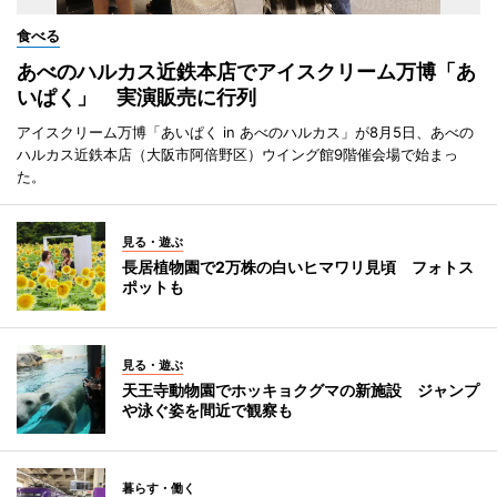
食べる
あべのハルカス近鉄本店でアイスクリーム万博「あ
いぱく」 実演販売に行列
アイスクリーム万博「あいぱく in あべのハルカス」が8月5日、あべの
ハルカス近鉄本店（大阪市阿倍野区）ウイング館9階催会場で始まっ
た。
見る・遊ぶ
長居植物園で2万株の白いヒマワリ見頃 フォトス
ポットも
見る・遊ぶ
天王寺動物園でホッキョクグマの新施設 ジャンプ
や泳ぐ姿を間近で観察も
暮らす・働く