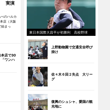
」 実演
あべのハルカ
鉄本店（大阪
で始まっ
東日本国際大昌平が初勝利 高校野球
上野動物園で交通安全呼び
掛け
本店で30
 「ワンハ
佐々木６回２失点 大リー
グ
復興のシュシャ、愛国の観
光地に