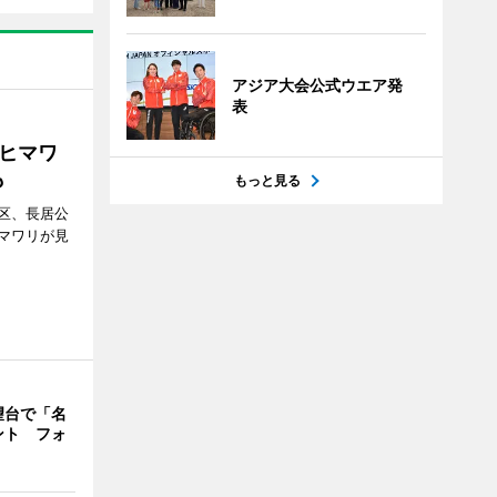
アジア大会公式ウエア発
表
ヒマワ
も
もっと見る
区、長居公
マワリが見
望台で「名
ント フォ