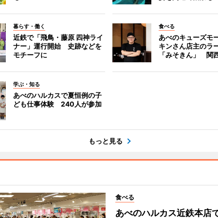
暮らす・働く
食べる
近鉄で「飛鳥・藤原 四神ライ
あべのキューズモ
ナー」運行開始 史跡などを
キンさん店主のラ
モチーフに
「みそきん」 関
学ぶ・知る
あべのハルカスで夏恒例の子
ども仕事体験 240人が参加
もっと見る
食べる
あべのハルカス近鉄本店