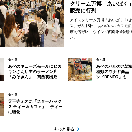
クリーム万博「あいぱく
販売に行列
アイスクリーム万博「あいぱく in 
ス」が8月5日、あべのハルカス近
市阿倍野区）ウイング館9階催会場
た。
食べる
食べる
あべのキューズモールにヒカ
あべのハルカス近鉄
キンさん店主のラーメン店
種類のウナギ商品
「みそきん」 関西初出店
ンドBENTO」も
食べる
天王寺ミオに「スターバック
ス ティー＆カフェ」 ティー
に特化
もっと見る