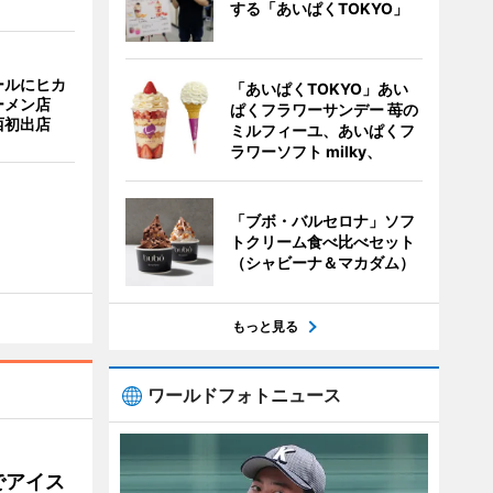
する「あいぱくTOKYO」
ールにヒカ
「あいぱくTOKYO」あい
ーメン店
ぱくフラワーサンデー 苺の
西初出店
ミルフィーユ、あいぱくフ
ラワーソフト milky、
「ブボ・バルセロナ」ソフ
トクリーム食べ比べセット
（シャビーナ＆マカダム）
もっと見る
ワールドフォトニュース
でアイス