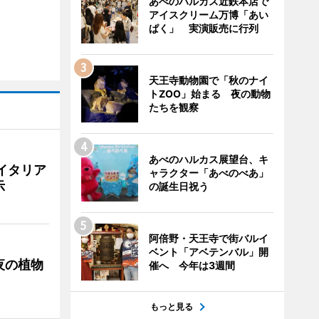
あべのハルカス近鉄本店で
アイスクリーム万博「あい
ぱく」 実演販売に行列
天王寺動物園で「秋のナイ
トZOO」始まる 夜の動物
たちを観察
あべのハルカス展望台、キ
イタリア
ャラクター「あべのべあ」
示
の誕生日祝う
阿倍野・天王寺で街バルイ
ベント「アベテンバル」開
夜の植物
催へ 今年は3週間
もっと見る