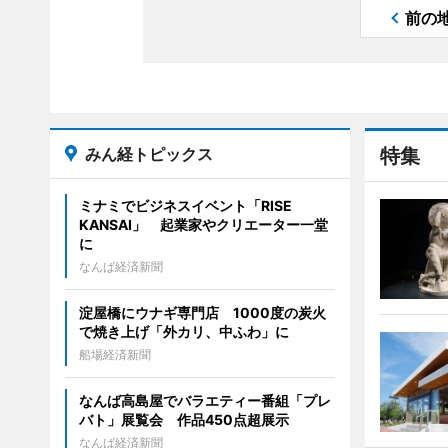
前の
みん経トピックス
特集
ミナミでビジネスイベント「RISE
KANSAI」 起業家やクリエーター一堂
に
なんば経済新聞
淀屋橋にウナギ専門店 1000度の炭火
で焼き上げ「外カリ、中ふわ」に
船場経済新聞
なんば高島屋でバラエティー番組「プレ
バト」展覧会 作品450点超展示
なんば経済新聞