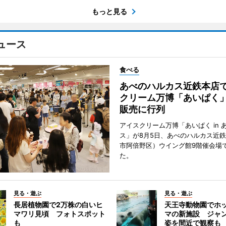
もっと見る
ュース
食べる
あべのハルカス近鉄本店
クリーム万博「あいぱく
販売に行列
アイスクリーム万博「あいぱく in 
ス」が8月5日、あべのハルカス近
市阿倍野区）ウイング館9階催会場
た。
見る・遊ぶ
見る・遊ぶ
長居植物園で2万株の白いヒ
天王寺動物園でホ
マワリ見頃 フォトスポット
マの新施設 ジャ
も
姿を間近で観察も