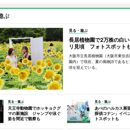
遊ぶ
見る・遊ぶ
長居植物園で2万株の白い
リ見頃 フォトスポット
大阪市立長居植物園（大阪市東住吉
園内）で現在、夏の風物詩であるヒ
頃を迎えている。
見る・遊ぶ
見る・遊ぶ
天王寺動物園でホッキョクグ
あべのハルカス展
マの新施設 ジャンプや泳ぐ
探偵コナン」イベ
姿を間近で観察も
トスポットも