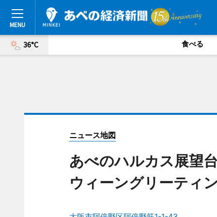
食べる
36°C
ニュース地図
あべのハルカス展望
ウィーングリーティ
大阪市阿倍野区阿倍野筋1-1-43