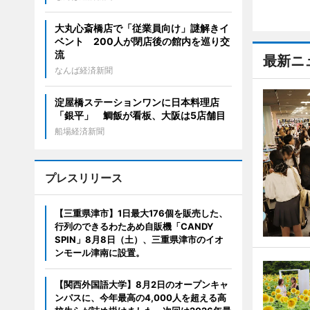
大丸心斎橋店で「従業員向け」謎解きイ
ベント 200人が閉店後の館内を巡り交
流
最新ニ
なんば経済新聞
淀屋橋ステーションワンに日本料理店
「銀平」 鯛飯が看板、大阪は5店舗目
船場経済新聞
プレスリリース
【三重県津市】1日最大176個を販売した、
行列のできるわたあめ自販機「CANDY
SPIN」8月8日（土）、三重県津市のイオ
ンモール津南に設置。
【関西外国語大学】8月2日のオープンキャ
ンパスに、今年最高の4,000人を超える高