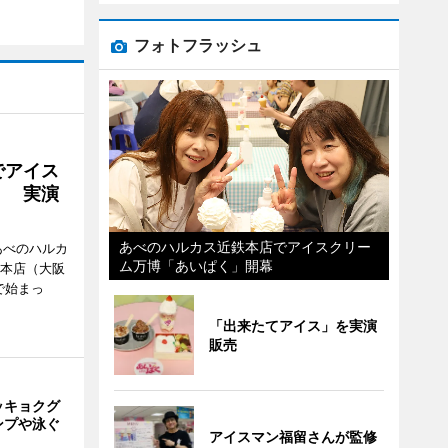
フォトフラッシュ
でアイス
」 実演
あべのハルカス近鉄本店でアイスクリー
あべのハルカ
ム万博「あいぱく」開幕
鉄本店（大阪
で始まっ
「出来たてアイス」を実演
販売
ッキョクグ
ンプや泳ぐ
アイスマン福留さんが監修