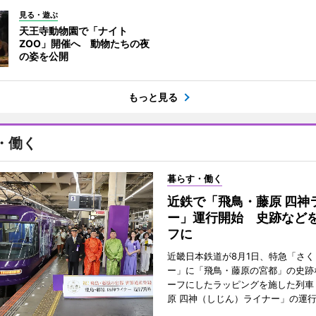
見る・遊ぶ
天王寺動物園で「ナイト
ZOO」開催へ 動物たちの夜
の姿を公開
もっと見る
・働く
暮らす・働く
近鉄で「飛鳥・藤原 四神
ー」運行開始 史跡など
フに
近畿日本鉄道が8月1日、特急「さく
ー」に「飛鳥・藤原の宮都」の史跡
ーフにしたラッピングを施した列車
原 四神（しじん）ライナー」の運