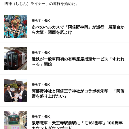
四神（しじん）ライナー」の運行を始めた。
暮らす・働く
あべのハルカスで「阿倍野神輿」が巡行 展望台か
ら大阪・関西を厄よけ
暮らす・働く
近鉄が一般車両初の有料座席指定サービス「すわれ
～る」開始
暮らす・働く
阿部野神社と阿倍王子神社がコラボ御朱印 「阿倍
野を盛り上げたい」
暮らす・働く
阪堺電車・天王寺駅前駅に「モ161形車」100周年
カウントダウンボード