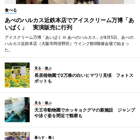
食べる
あべのハルカス近鉄本店でアイスクリーム万博「あ
いぱく」 実演販売に行列
アイスクリーム万博「あいぱく in あべのハルカス」が8月5日、あべの
ハルカス近鉄本店（大阪市阿倍野区）ウイング館9階催会場で始まっ
た。
見る・遊ぶ
長居植物園で2万株の白いヒマワリ見頃 フォトス
ポットも
見る・遊ぶ
天王寺動物園でホッキョクグマの新施設 ジャンプ
や泳ぐ姿を間近で観察も
暮らす・働く