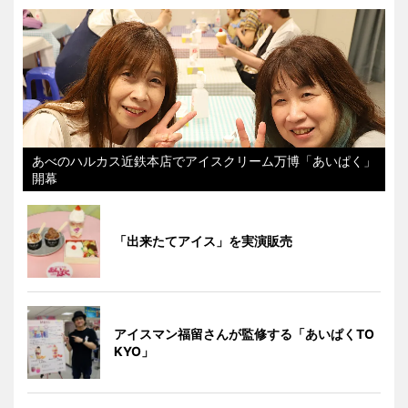
あべのハルカス近鉄本店でアイスクリーム万博「あいぱく」
開幕
「出来たてアイス」を実演販売
アイスマン福留さんが監修する「あいぱくTO
KYO」