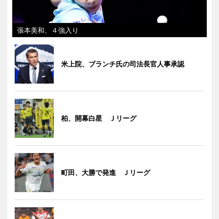
張本美和、４強入り
米上院、ブランチ氏の司法長官人事承認
柏、開幕白星 Ｊリーグ
町田、大勝で発進 Ｊリーグ