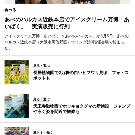
食べる
あべのハルカス近鉄本店でアイスクリーム万博「あ
いぱく」 実演販売に行列
アイスクリーム万博「あいぱく in あべのハルカス」が8月5日、あべの
ハルカス近鉄本店（大阪市阿倍野区）ウイング館9階催会場で始まっ
た。
見る・遊ぶ
長居植物園で2万株の白いヒマワリ見頃 フォトス
ポットも
見る・遊ぶ
天王寺動物園でホッキョクグマの新施設 ジャンプ
や泳ぐ姿を間近で観察も
暮らす・働く