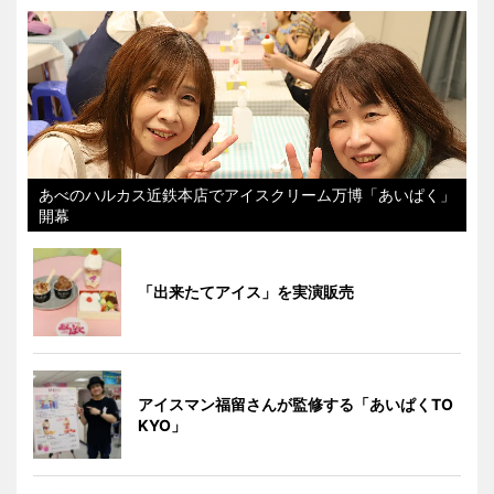
あべのハルカス近鉄本店でアイスクリーム万博「あいぱく」
開幕
「出来たてアイス」を実演販売
アイスマン福留さんが監修する「あいぱくTO
KYO」