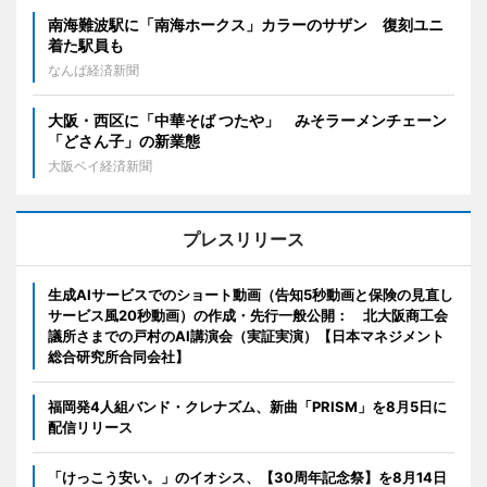
南海難波駅に「南海ホークス」カラーのサザン 復刻ユニ
着た駅員も
なんば経済新聞
大阪・西区に「中華そば つたや」 みそラーメンチェーン
「どさん子」の新業態
大阪ベイ経済新聞
プレスリリース
生成AIサービスでのショート動画（告知5秒動画と保険の見直し
サービス風20秒動画）の作成・先行一般公開： 北大阪商工会
議所さまでの戸村のAI講演会（実証実演）【日本マネジメント
総合研究所合同会社】
福岡発4人組バンド・クレナズム、新曲「PRISM」を8月5日に
配信リリース
「けっこう安い。」のイオシス、【30周年記念祭】を8月14日