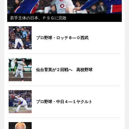
若手主体の日本、ＰＳＧに完敗
プロ野球・ロッテ８―０西武
仙台育英が２回戦へ 高校野球
プロ野球・中日４―１ヤクルト