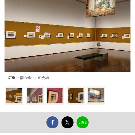
「広重 ―摺の極―」の会場