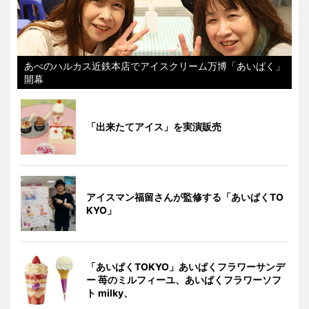
あべのハルカス近鉄本店でアイスクリーム万博「あいぱく」
開幕
「出来たてアイス」を実演販売
アイスマン福留さんが監修する「あいぱくTO
KYO」
「あいぱくTOKYO」あいぱくフラワーサンデ
ー 苺のミルフィーユ、あいぱくフラワーソフ
ト milky、