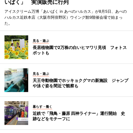
いぱく」 実演販売に行列
アイスクリーム万博「あいぱく in あべのハルカス」が8月5日、あべの
ハルカス近鉄本店（大阪市阿倍野区）ウイング館9階催会場で始まっ
た。
見る・遊ぶ
長居植物園で2万株の白いヒマワリ見頃 フォトス
ポットも
見る・遊ぶ
天王寺動物園でホッキョクグマの新施設 ジャンプ
や泳ぐ姿を間近で観察も
暮らす・働く
近鉄で「飛鳥・藤原 四神ライナー」運行開始 史
跡などをモチーフに