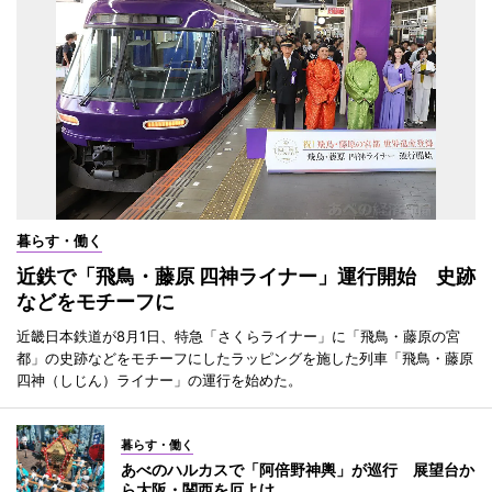
暮らす・働く
近鉄で「飛鳥・藤原 四神ライナー」運行開始 史跡
などをモチーフに
近畿日本鉄道が8月1日、特急「さくらライナー」に「飛鳥・藤原の宮
都」の史跡などをモチーフにしたラッピングを施した列車「飛鳥・藤原
四神（しじん）ライナー」の運行を始めた。
暮らす・働く
あべのハルカスで「阿倍野神輿」が巡行 展望台か
ら大阪・関西を厄よけ