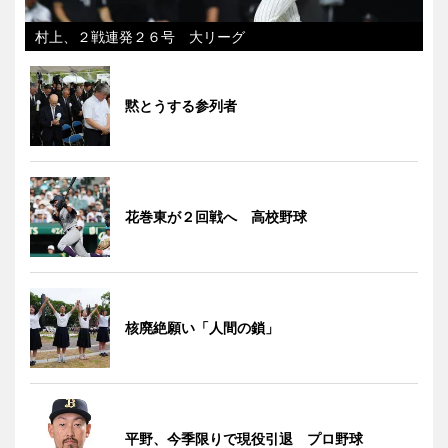
村上、２戦連発２６号 大リーグ
黙とうする参列者
花巻東が２回戦へ 高校野球
核廃絶願い「人間の鎖」
平野、今季限りで現役引退 プロ野球