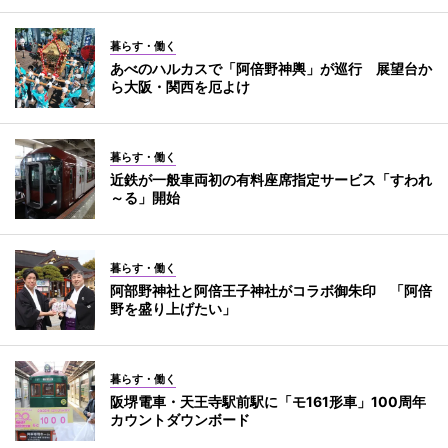
暮らす・働く
あべのハルカスで「阿倍野神輿」が巡行 展望台か
ら大阪・関西を厄よけ
暮らす・働く
近鉄が一般車両初の有料座席指定サービス「すわれ
～る」開始
暮らす・働く
阿部野神社と阿倍王子神社がコラボ御朱印 「阿倍
野を盛り上げたい」
暮らす・働く
阪堺電車・天王寺駅前駅に「モ161形車」100周年
カウントダウンボード