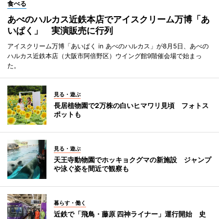
食べる
あべのハルカス近鉄本店でアイスクリーム万博「あ
いぱく」 実演販売に行列
アイスクリーム万博「あいぱく in あべのハルカス」が8月5日、あべの
ハルカス近鉄本店（大阪市阿倍野区）ウイング館9階催会場で始まっ
た。
見る・遊ぶ
長居植物園で2万株の白いヒマワリ見頃 フォトス
ポットも
見る・遊ぶ
天王寺動物園でホッキョクグマの新施設 ジャンプ
や泳ぐ姿を間近で観察も
暮らす・働く
近鉄で「飛鳥・藤原 四神ライナー」運行開始 史