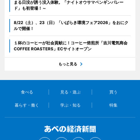
まる日没が誘う没入体験。「ナイトオウサマペンギンパレー
ド」も初登場！～
8/22（土）、23（日）「いばらき環境フェア2026」をおにク
ルで開催！
１杯のコーヒーが社会貢献に！コーヒー焙煎所「吉川電気商会
COFFEE ROASTERS」ECサイトオープン
もっと見る
食べる
見る・遊ぶ
買う
暮らす・働く
学ぶ・知る
特集