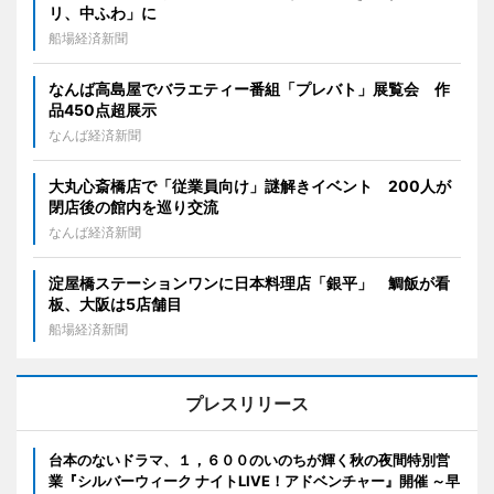
リ、中ふわ」に
船場経済新聞
なんば高島屋でバラエティー番組「プレバト」展覧会 作
品450点超展示
なんば経済新聞
大丸心斎橋店で「従業員向け」謎解きイベント 200人が
閉店後の館内を巡り交流
なんば経済新聞
淀屋橋ステーションワンに日本料理店「銀平」 鯛飯が看
板、大阪は5店舗目
船場経済新聞
プレスリリース
台本のないドラマ、１，６００のいのちが輝く秋の夜間特別営
業『シルバーウィーク ナイトLIVE！アドベンチャー』開催 ～早