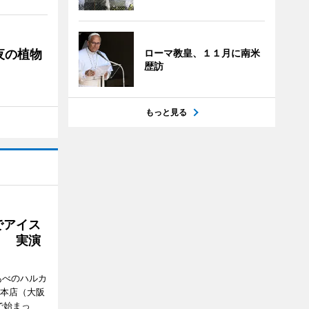
夜の植物
ローマ教皇、１１月に南米
歴訪
もっと見る
でアイス
」 実演
あべのハルカ
鉄本店（大阪
で始まっ