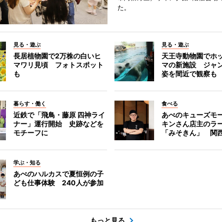
た。
見る・遊ぶ
見る・遊ぶ
長居植物園で2万株の白いヒ
天王寺動物園でホ
マワリ見頃 フォトスポット
マの新施設 ジャ
も
姿を間近で観察も
暮らす・働く
食べる
近鉄で「飛鳥・藤原 四神ライ
あべのキューズモ
ナー」運行開始 史跡などを
キンさん店主のラ
モチーフに
「みそきん」 関
学ぶ・知る
あべのハルカスで夏恒例の子
ども仕事体験 240人が参加
もっと見る