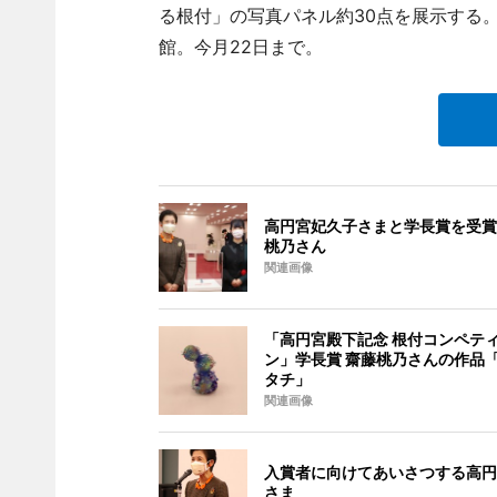
る根付」の写真パネル約30点を展示する。開
館。今月22日まで。
高円宮妃久子さまと学長賞を受賞
桃乃さん
関連画像
「高円宮殿下記念 根付コンペテ
ン」学長賞 齋藤桃乃さんの作品
タチ」
関連画像
入賞者に向けてあいさつする高円
さま