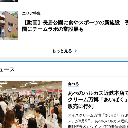
エリア特集
【動画】長居公園に食やスポーツの新施設 
園にチームラボの常設展も
もっと見る
ュース
食べる
あべのハルカス近鉄本店
クリーム万博「あいぱく
販売に行列
アイスクリーム万博「あいぱく in 
ス」が8月5日、あべのハルカス近
市阿倍野区）ウイング館9階催会場