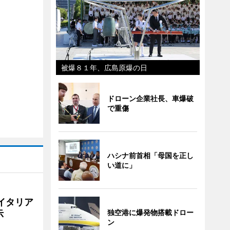
被爆８１年、広島原爆の日
ドローン企業社長、車爆破
で重傷
ハシナ前首相「母国を正し
い道に」
イタリア
独空港に爆発物搭載ドロー
示
ン