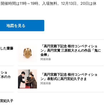
催時間は11時～19時。入場無料。12月13日、20日は休
地図を見る
「高円宮殿下記念 根付コンペティショ
した齋藤
ン」高円宮賞 三原航大さんの作品「鬼に
金棒」
関連画像
ィショ
「高円宮殿下記念 根付コンペティショ
「水のカ
ン」表彰式に高円宮妃久子さま
関連画像
宮妃久子