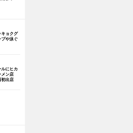
ッキョクグ
ンプや泳ぐ
ールにヒカ
ーメン店
西初出店