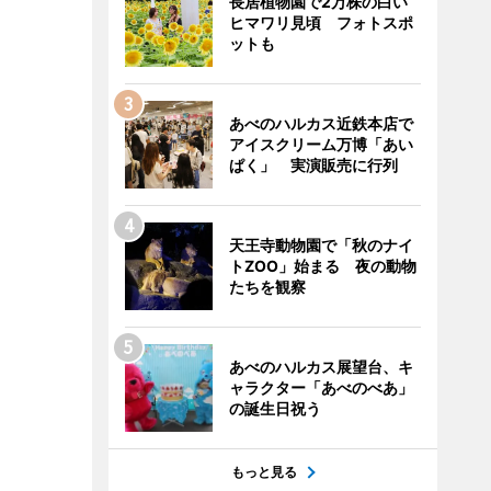
長居植物園で2万株の白い
ヒマワリ見頃 フォトスポ
ットも
あべのハルカス近鉄本店で
アイスクリーム万博「あい
ぱく」 実演販売に行列
天王寺動物園で「秋のナイ
トZOO」始まる 夜の動物
たちを観察
あべのハルカス展望台、キ
ャラクター「あべのべあ」
の誕生日祝う
もっと見る