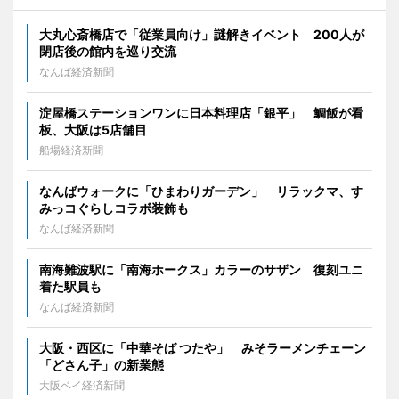
大丸心斎橋店で「従業員向け」謎解きイベント 200人が
閉店後の館内を巡り交流
なんば経済新聞
淀屋橋ステーションワンに日本料理店「銀平」 鯛飯が看
板、大阪は5店舗目
船場経済新聞
なんばウォークに「ひまわりガーデン」 リラックマ、す
みっコぐらしコラボ装飾も
なんば経済新聞
南海難波駅に「南海ホークス」カラーのサザン 復刻ユニ
着た駅員も
なんば経済新聞
大阪・西区に「中華そば つたや」 みそラーメンチェーン
「どさん子」の新業態
大阪ベイ経済新聞