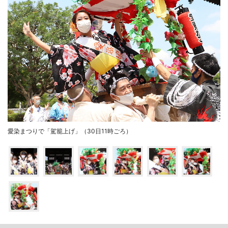
愛染まつりで「駕籠上げ」（30日11時ごろ）