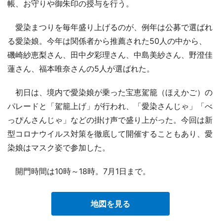
帳、お守りや御朱印の授与を行う。
愛染まつりを毎年盛り上げるのが、例年は公募で選ばれ
る愛染娘。今年は関係者から推薦された50人の中から、
磯崎紗恵梨さん、田中夕彩理さん、中島美紗さん、野澄佳
蓮さん、福本唯奈さんの5人が選ばれた。
初日は、境内で愛染娘が乗った宝恵駕籠（ほえかご）の
パレードと「駕籠上げ」が行われ、「愛染さんじゃ」「べ
っぴんさんじゃ」などの掛け声で盛り上がった。今回は新
型コロナウイルス対策を徹底して開催することもあり、愛
染娘はマスク姿で参加した。
開門時間は10時～18時。7月1日まで。
地図を見る