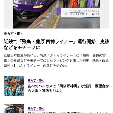
暮らす・働く
近鉄で「飛鳥・藤原 四神ライナー」運行開始 史跡
などをモチーフに
近畿日本鉄道が8月1日、特急「さくらライナー」に「飛鳥・藤原の宮
都」の史跡などをモチーフにしたラッピングを施した列車「飛鳥・藤原
四神（しじん）ライナー」の運行を始めた。
暮らす・働く
あべのハルカスで「阿倍野神輿」が巡行 展望台か
ら大阪・関西を厄よけ
暮らす・働く