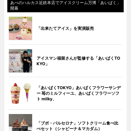
あべのハルカス近鉄本店でアイスクリーム万博「あいぱく」
開幕
「出来たてアイス」を実演販売
アイスマン福留さんが監修する「あいぱくTO
KYO」
「あいぱくTOKYO」あいぱくフラワーサンデ
ー 苺のミルフィーユ、あいぱくフラワーソフ
ト milky、
「ブボ・バルセロナ」ソフトクリーム食べ比
べセット（シャビーナ＆マカダム）