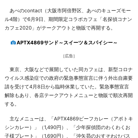
あべのcontact（大阪市阿倍野区、あべのキューズモー
ル4階）で6月9日、期間限定コラボカフェ「名探偵コナン
カフェ2020」がテークアウトと物販で再開する。
APTX4869サンド～スイーツ＆スパイシー～
［広告］
東京、大阪などで展開していた同カフェは、新型コロナ
ウイルス感染症での政府の緊急事態宣言に伴う外出自粛要
請を受けて4月8日から臨時休業していた。緊急事態宣言
解除もあり、各店テークアウトメニューと物販で順次再開
する。
主なメニューは、「APTX4869ビーフカレー（アポトキ
シンカレー）」（1,490円）、「少年探偵団のわくわくお
子様プレート」（1,690円）、「沖矢昴のおすそわけバス