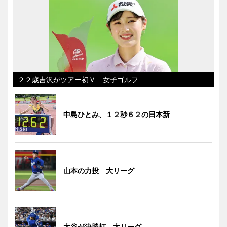
２２歳吉沢がツアー初Ｖ 女子ゴルフ
中島ひとみ、１２秒６２の日本新
山本の力投 大リーグ
大谷が決勝打 大リーグ