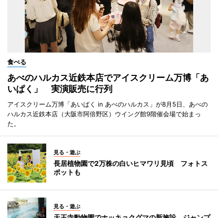
食べる
あべのハルカス近鉄本店でアイスクリーム万博「あ
いぱく」 実演販売に行列
アイスクリーム万博「あいぱく in あべのハルカス」が8月5日、あべの
ハルカス近鉄本店（大阪市阿倍野区）ウイング館9階催会場で始まっ
た。
見る・遊ぶ
長居植物園で2万株の白いヒマワリ見頃 フォトス
ポットも
見る・遊ぶ
天王寺動物園でホッキョクグマの新施設 ジャンプ