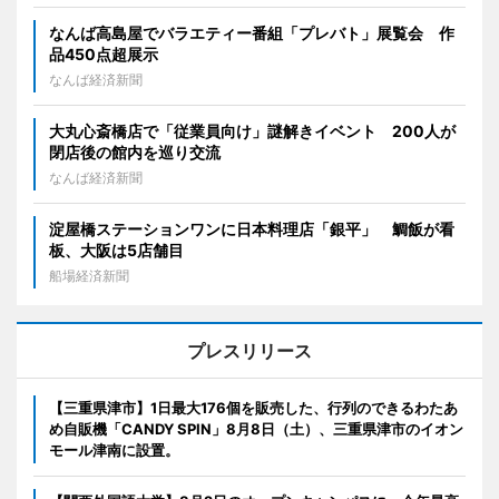
なんば高島屋でバラエティー番組「プレバト」展覧会 作
品450点超展示
なんば経済新聞
大丸心斎橋店で「従業員向け」謎解きイベント 200人が
閉店後の館内を巡り交流
なんば経済新聞
淀屋橋ステーションワンに日本料理店「銀平」 鯛飯が看
板、大阪は5店舗目
船場経済新聞
プレスリリース
【三重県津市】1日最大176個を販売した、行列のできるわたあ
め自販機「CANDY SPIN」8月8日（土）、三重県津市のイオン
モール津南に設置。