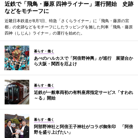
近鉄で「飛鳥・藤原 四神ライナー」運行開始 史跡
などをモチーフに
近畿日本鉄道が8月1日、特急「さくらライナー」に「飛鳥・藤原の宮
都」の史跡などをモチーフにしたラッピングを施した列車「飛鳥・藤原
四神（しじん）ライナー」の運行を始めた。
暮らす・働く
あべのハルカスで「阿倍野神輿」が巡行 展望台か
ら大阪・関西を厄よけ
暮らす・働く
近鉄が一般車両初の有料座席指定サービス「すわれ
～る」開始
暮らす・働く
阿部野神社と阿倍王子神社がコラボ御朱印 「阿倍
野を盛り上げたい」