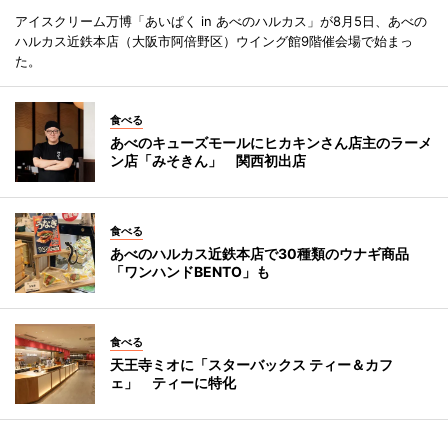
アイスクリーム万博「あいぱく in あべのハルカス」が8月5日、あべの
ハルカス近鉄本店（大阪市阿倍野区）ウイング館9階催会場で始まっ
た。
食べる
あべのキューズモールにヒカキンさん店主のラーメ
ン店「みそきん」 関西初出店
食べる
あべのハルカス近鉄本店で30種類のウナギ商品
「ワンハンドBENTO」も
食べる
天王寺ミオに「スターバックス ティー＆カフ
ェ」 ティーに特化