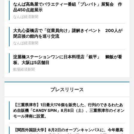
なんば高島屋でバラエティー番組「プレバト」展覧会 作
品450点超展示
なんば経済新聞
大丸心斎橋店で「従業員向け」謎解きイベント 200人が
閉店後の館内を巡り交流
なんば経済新聞
淀屋橋ステーションワンに日本料理店「銀平」 鯛飯が看
板、大阪は5店舗目
船場経済新聞
プレスリリース
【三重県津市】1日最大176個を販売した、行列のできるわたあ
め自販機「CANDY SPIN」8月8日（土）、三重県津市のイオン
モール津南に設置。
【関西外国語大学】8月2日のオープンキャンパスに、今年最高