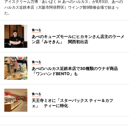
アイスクリーム万博「あいぱく in あべのハルカス」が8月5日、あべの
ハルカス近鉄本店（大阪市阿倍野区）ウイング館9階催会場で始まっ
た。
食べる
あべのキューズモールにヒカキンさん店主のラーメ
ン店「みそきん」 関西初出店
食べる
あべのハルカス近鉄本店で30種類のウナギ商品
「ワンハンドBENTO」も
食べる
天王寺ミオに「スターバックス ティー＆カフ
ェ」 ティーに特化