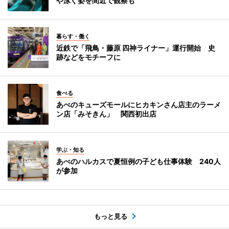
や泳ぐ姿を間近で観察も
暮らす・働く
近鉄で「飛鳥・藤原 四神ライナー」運行開始 史
跡などをモチーフに
食べる
あべのキューズモールにヒカキンさん店主のラーメ
ン店「みそきん」 関西初出店
学ぶ・知る
あべのハルカスで夏恒例の子ども仕事体験 240人
が参加
もっと見る