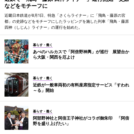
などをモチーフに
近畿日本鉄道が8月1日、特急「さくらライナー」に「飛鳥・藤原の宮
都」の史跡などをモチーフにしたラッピングを施した列車「飛鳥・藤原
四神（しじん）ライナー」の運行を始めた。
暮らす・働く
あべのハルカスで「阿倍野神輿」が巡行 展望台か
ら大阪・関西を厄よけ
暮らす・働く
近鉄が一般車両初の有料座席指定サービス「すわれ
～る」開始
暮らす・働く
阿部野神社と阿倍王子神社がコラボ御朱印 「阿倍
野を盛り上げたい」