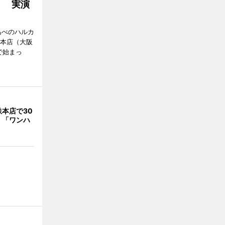
」 実演
あべのハルカ
鉄本店（大阪
で始まっ
本店で30
 「ワンハ