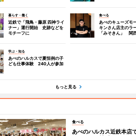
暮らす・働く
食べる
近鉄で「飛鳥・藤原 四神ライ
あべのキューズモ
ナー」運行開始 史跡などを
キンさん店主のラ
モチーフに
「みそきん」 関
学ぶ・知る
あべのハルカスで夏恒例の子
ども仕事体験 240人が参加
もっと見る
食べる
あべのハルカス近鉄本店