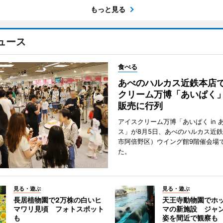
もっと見る
ュース
食べる
あべのハルカス近鉄本店
クリーム万博「あいぱく
販売に行列
アイスクリーム万博「あいぱく in 
ス」が8月5日、あべのハルカス近
市阿倍野区）ウイング館9階催会場
た。
見る・遊ぶ
見る・遊ぶ
長居植物園で2万株の白いヒ
天王寺動物園でホ
マワリ見頃 フォトスポット
マの新施設 ジャ
も
姿を間近で観察も