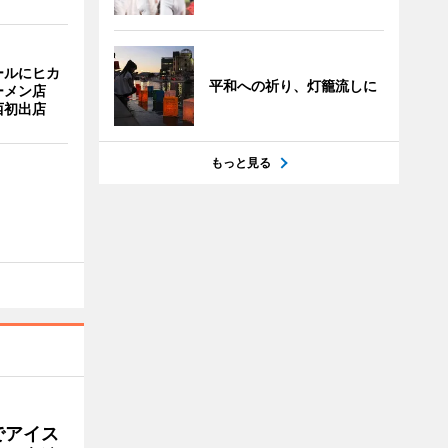
ールにヒカ
平和への祈り、灯籠流しに
ーメン店
西初出店
もっと見る
でアイス