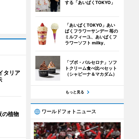
する「あいぱくTOKYO」
「あいぱくTOKYO」あい
ぱくフラワーサンデー 苺の
ミルフィーユ、あいぱくフ
ラワーソフト milky、
「ブボ・バルセロナ」ソフ
トクリーム食べ比べセット
イタリア
（シャビーナ＆マカダム）
示
もっと見る
ワールドフォトニュース
夜の植物