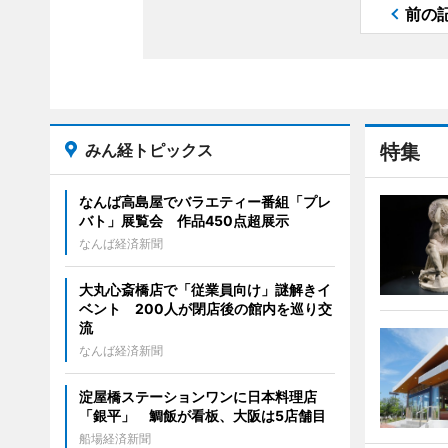
前の
みん経トピックス
特集
なんば高島屋でバラエティー番組「プレ
バト」展覧会 作品450点超展示
なんば経済新聞
大丸心斎橋店で「従業員向け」謎解きイ
ベント 200人が閉店後の館内を巡り交
流
なんば経済新聞
淀屋橋ステーションワンに日本料理店
「銀平」 鯛飯が看板、大阪は5店舗目
船場経済新聞