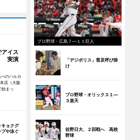
プロ野球・広島７―１１巨人
でアイス
」 実演
「デジポリス」普及呼び掛
け
あべのハルカ
鉄本店（大阪
で始まっ
プロ野球・オリックス１―
３楽天
ッキョクグ
佐野日大、２回戦へ 高校
ンプや泳ぐ
野球