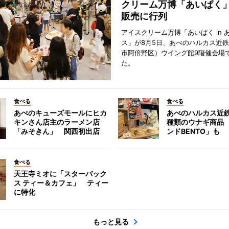
クリーム万博「あいぱく
販売に行列
アイスクリーム万博「あいぱく in 
ス」が8月5日、あべのハルカス近
市阿倍野区）ウイング館9階催会場
た。
食べる
食べる
あべのキューズモールにヒカ
あべのハルカス近鉄
キンさん店主のラーメン店
種類のウナギ商品
「みそきん」 関西初出店
ンドBENTO」も
食べる
天王寺ミオに「スターバック
ス ティー＆カフェ」 ティー
に特化
もっと見る