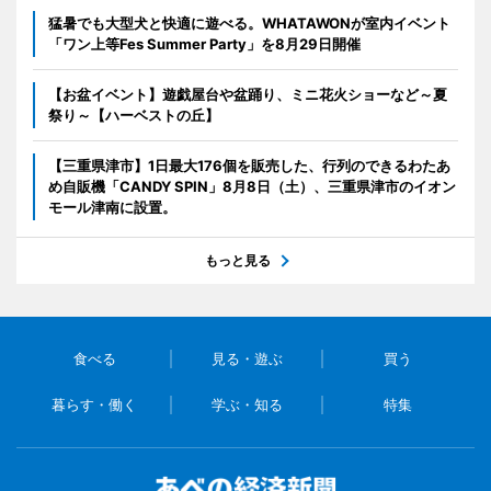
猛暑でも大型犬と快適に遊べる。WHATAWONが室内イベント
「ワン上等Fes Summer Party」を8月29日開催
【お盆イベント】遊戯屋台や盆踊り、ミニ花火ショーなど～夏
祭り～【ハーベストの丘】
【三重県津市】1日最大176個を販売した、行列のできるわたあ
め自販機「CANDY SPIN」8月8日（土）、三重県津市のイオン
モール津南に設置。
もっと見る
食べる
見る・遊ぶ
買う
暮らす・働く
学ぶ・知る
特集