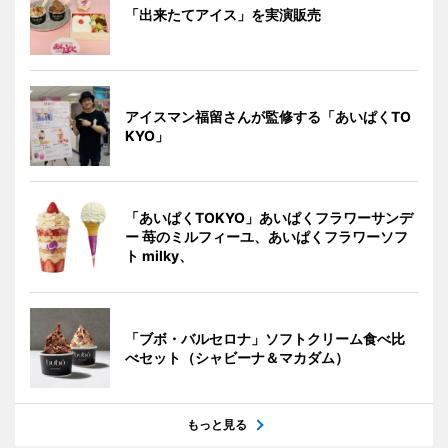
「出来たてアイス」を実演販売
アイスマン福留さんが監修する「あいぱくTO
KYO」
「あいぱくTOKYO」あいぱくフラワーサンデ
ー 苺のミルフィーユ、あいぱくフラワーソフ
ト milky、
「ブボ・バルセロナ」ソフトクリーム食べ比
べセット（シャビーナ＆マカダム）
もっと見る