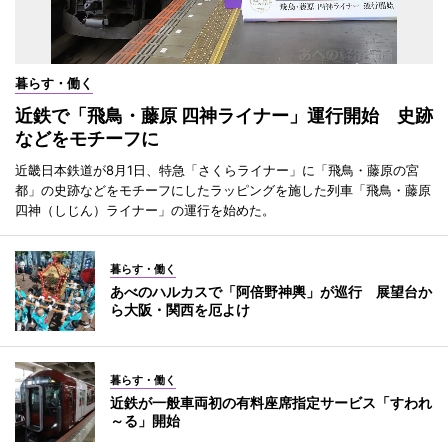
暮らす・働く
近鉄で「飛鳥・藤原 四神ライナー」運行開始 史跡
などをモチーフに
近畿日本鉄道が8月1日、特急「さくらライナー」に「飛鳥・藤原の宮
都」の史跡などをモチーフにしたラッピングを施した列車「飛鳥・藤原
四神（しじん）ライナー」の運行を始めた。
暮らす・働く
あべのハルカスで「阿倍野神輿」が巡行 展望台か
ら大阪・関西を厄よけ
暮らす・働く
近鉄が一般車両初の有料座席指定サービス「すわれ
～る」開始