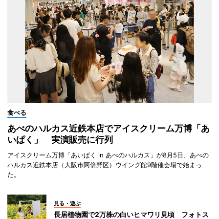
食べる
あべのハルカス近鉄本店でアイスクリーム万博「あ
いぱく」 実演販売に行列
アイスクリーム万博「あいぱく in あべのハルカス」が8月5日、あべの
ハルカス近鉄本店（大阪市阿倍野区）ウイング館9階催会場で始まっ
た。
見る・遊ぶ
長居植物園で2万株の白いヒマワリ見頃 フォトス