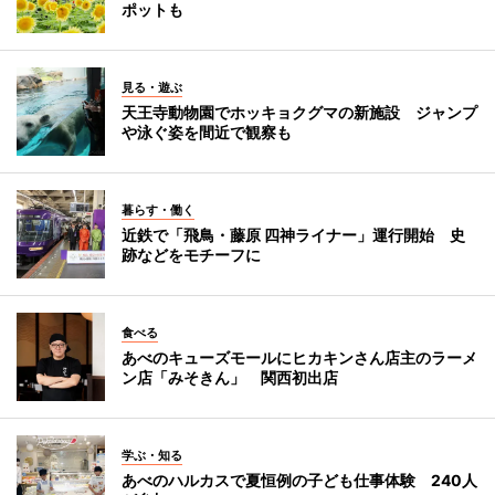
ポットも
見る・遊ぶ
天王寺動物園でホッキョクグマの新施設 ジャンプ
や泳ぐ姿を間近で観察も
暮らす・働く
近鉄で「飛鳥・藤原 四神ライナー」運行開始 史
跡などをモチーフに
食べる
あべのキューズモールにヒカキンさん店主のラーメ
ン店「みそきん」 関西初出店
学ぶ・知る
あべのハルカスで夏恒例の子ども仕事体験 240人