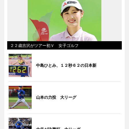
２２歳吉沢がツアー初Ｖ 女子ゴルフ
中島ひとみ、１２秒６２の日本新
山本の力投 大リーグ