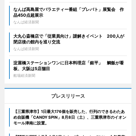
なんば高島屋でバラエティー番組「プレバト」展覧会 作
品450点超展示
なんば経済新聞
大丸心斎橋店で「従業員向け」謎解きイベント 200人が
閉店後の館内を巡り交流
なんば経済新聞
淀屋橋ステーションワンに日本料理店「銀平」 鯛飯が看
板、大阪は5店舗目
船場経済新聞
プレスリリース
【三重県津市】1日最大176個を販売した、行列のできるわたあ
め自販機「CANDY SPIN」8月8日（土）、三重県津市のイオン
モール津南に設置。