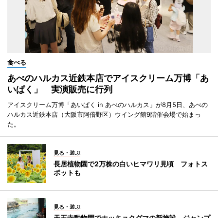
食べる
あべのハルカス近鉄本店でアイスクリーム万博「あ
いぱく」 実演販売に行列
アイスクリーム万博「あいぱく in あべのハルカス」が8月5日、あべの
ハルカス近鉄本店（大阪市阿倍野区）ウイング館9階催会場で始まっ
た。
見る・遊ぶ
長居植物園で2万株の白いヒマワリ見頃 フォトス
ポットも
見る・遊ぶ
天王寺動物園でホッキョクグマの新施設 ジャンプ