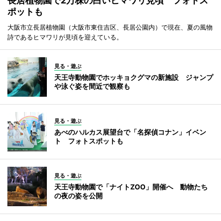
長居植物園で2万株の白いヒマワリ見頃 フォトス
ポットも
大阪市立長居植物園（大阪市東住吉区、長居公園内）で現在、夏の風物
詩であるヒマワリが見頃を迎えている。
見る・遊ぶ
天王寺動物園でホッキョクグマの新施設 ジャンプ
や泳ぐ姿を間近で観察も
見る・遊ぶ
あべのハルカス展望台で「名探偵コナン」イベン
ト フォトスポットも
見る・遊ぶ
天王寺動物園で「ナイトZOO」開催へ 動物たち
の夜の姿を公開