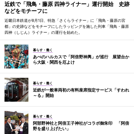
近鉄で「飛鳥・藤原 四神ライナー」運行開始 史跡
などをモチーフに
近畿日本鉄道が8月1日、特急「さくらライナー」に「飛鳥・藤原の宮
都」の史跡などをモチーフにしたラッピングを施した列車「飛鳥・藤原
四神（しじん）ライナー」の運行を始めた。
暮らす・働く
あべのハルカスで「阿倍野神輿」が巡行 展望台か
ら大阪・関西を厄よけ
暮らす・働く
近鉄が一般車両初の有料座席指定サービス「すわれ
～る」開始
暮らす・働く
阿部野神社と阿倍王子神社がコラボ御朱印 「阿倍
野を盛り上げたい」