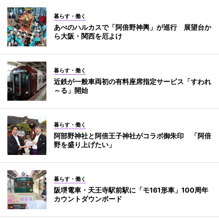
暮らす・働く
あべのハルカスで「阿倍野神輿」が巡行 展望台か
ら大阪・関西を厄よけ
暮らす・働く
近鉄が一般車両初の有料座席指定サービス「すわれ
～る」開始
暮らす・働く
阿部野神社と阿倍王子神社がコラボ御朱印 「阿倍
野を盛り上げたい」
暮らす・働く
阪堺電車・天王寺駅前駅に「モ161形車」100周年
カウントダウンボード