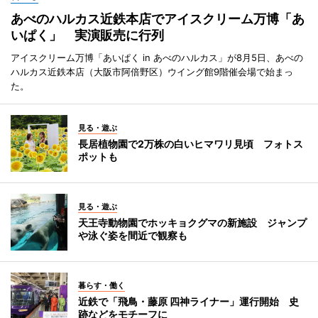
あべのハルカス近鉄本店でアイスクリーム万博「あ
いぱく」 実演販売に行列
アイスクリーム万博「あいぱく in あべのハルカス」が8月5日、あべの
ハルカス近鉄本店（大阪市阿倍野区）ウイング館9階催会場で始まっ
た。
見る・遊ぶ
長居植物園で2万株の白いヒマワリ見頃 フォトス
ポットも
見る・遊ぶ
天王寺動物園でホッキョクグマの新施設 ジャンプ
や泳ぐ姿を間近で観察も
暮らす・働く
近鉄で「飛鳥・藤原 四神ライナー」運行開始 史
跡などをモチーフに