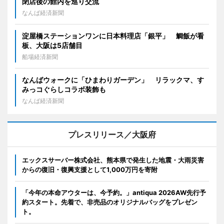
閉店後の館内を巡り交流
なんば経済新聞
淀屋橋ステーションワンに日本料理店「銀平」 鯛飯が看
板、大阪は5店舗目
船場経済新聞
なんばウォークに「ひまわりガーデン」 リラックマ、す
みっコぐらしコラボ装飾も
なんば経済新聞
プレスリリース／大阪府
エックスサーバー株式会社、熊本県で発生した地震・大雨災害
からの復旧・復興支援として1,000万円を寄附
「今年の本命アウターは、今予約。」antiqua 2026AW先行予
約スタート。先着で、非売品のオリジナルバッグをプレゼン
ト。