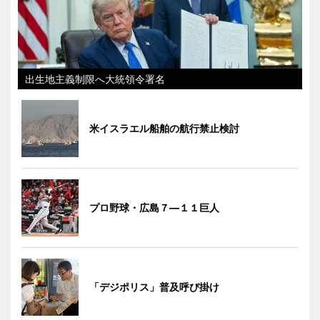
出生地主義制限へ大統領令署名
米イスラエル船舶の航行禁止検討
プロ野球・広島７―１１巨人
「デジポリス」普及呼び掛け