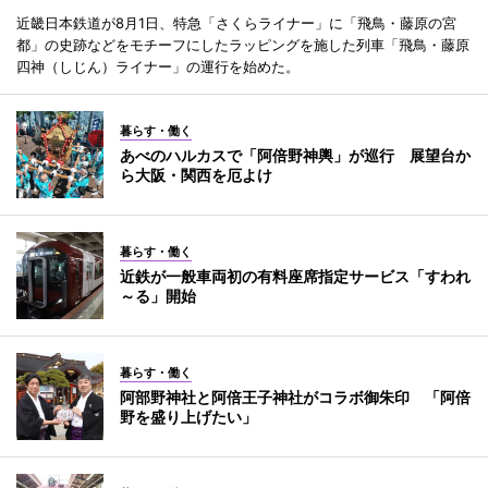
近畿日本鉄道が8月1日、特急「さくらライナー」に「飛鳥・藤原の宮
都」の史跡などをモチーフにしたラッピングを施した列車「飛鳥・藤原
四神（しじん）ライナー」の運行を始めた。
暮らす・働く
あべのハルカスで「阿倍野神輿」が巡行 展望台か
ら大阪・関西を厄よけ
暮らす・働く
近鉄が一般車両初の有料座席指定サービス「すわれ
～る」開始
暮らす・働く
阿部野神社と阿倍王子神社がコラボ御朱印 「阿倍
野を盛り上げたい」