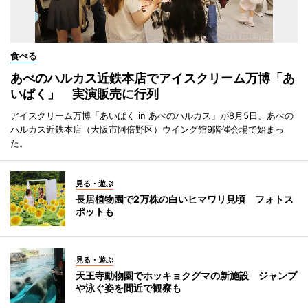
食べる
あべのハルカス近鉄本店でアイスクリーム万博「あ
いぱく」 実演販売に行列
アイスクリーム万博「あいぱく in あべのハルカス」が8月5日、あべの
ハルカス近鉄本店（大阪市阿倍野区）ウイング館9階催会場で始まっ
た。
見る・遊ぶ
長居植物園で2万株の白いヒマワリ見頃 フォトス
ポットも
見る・遊ぶ
天王寺動物園でホッキョクグマの新施設 ジャンプ
や泳ぐ姿を間近で観察も