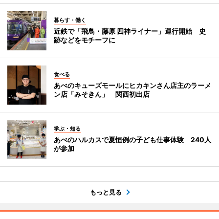
暮らす・働く
近鉄で「飛鳥・藤原 四神ライナー」運行開始 史
跡などをモチーフに
食べる
あべのキューズモールにヒカキンさん店主のラーメ
ン店「みそきん」 関西初出店
学ぶ・知る
あべのハルカスで夏恒例の子ども仕事体験 240人
が参加
もっと見る