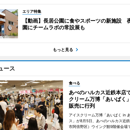
エリア特集
【動画】長居公園に食やスポーツの新施設 
園にチームラボの常設展も
もっと見る
ュース
食べる
あべのハルカス近鉄本店
クリーム万博「あいぱく
販売に行列
アイスクリーム万博「あいぱく in 
ス」が8月5日、あべのハルカス近
市阿倍野区）ウイング館9階催会場