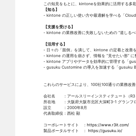
この知見をもとに、kintoneを効果的に活用する
【知る】
- kintone の正しい使い方や最適解を学べる「Cloud Un
【支援を受ける】
- kintone の業務改善に失敗しないための “道し
【活用する】
- 日々の「面倒」を潰して、kintone の定着と改善を加
- kintone の運用を崩さず、情報を ”見せたい形” に
- kintone アプリやデータを効率的に管理する「gusuk
- gusuku Customine の導入を加速する「gusuku B
これらのサービスにより、100社100通りの業務改
会社名 ：アールスリーインスティテュート（R3 Insti
所在地 ：大阪府大阪市北区大深町3-1 グランフロン
設立 ：2000年8月
代表取締役：西松 顯
コーポレートサイト ：
https://www.r3it.com/
製品ポータルサイト ：
https://gusuku.io/