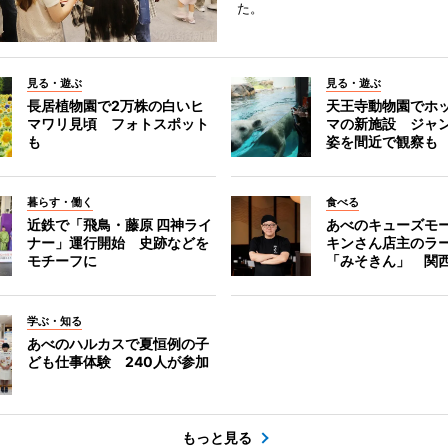
た。
見る・遊ぶ
見る・遊ぶ
長居植物園で2万株の白いヒ
天王寺動物園でホ
マワリ見頃 フォトスポット
マの新施設 ジャ
も
姿を間近で観察も
暮らす・働く
食べる
近鉄で「飛鳥・藤原 四神ライ
あべのキューズモ
ナー」運行開始 史跡などを
キンさん店主のラ
モチーフに
「みそきん」 関
学ぶ・知る
あべのハルカスで夏恒例の子
ども仕事体験 240人が参加
もっと見る