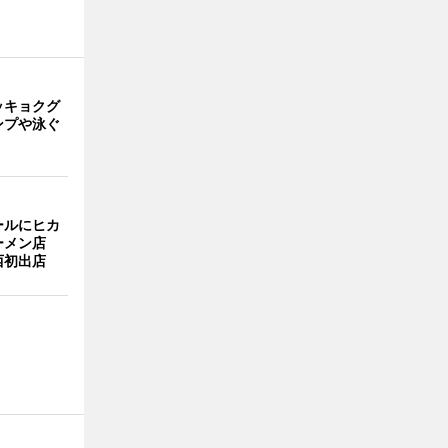
ッキョクグ
ンプや泳ぐ
ールにヒカ
ーメン店
西初出店