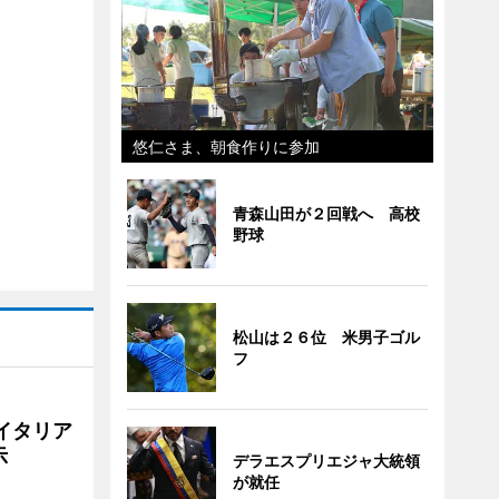
悠仁さま、朝食作りに参加
青森山田が２回戦へ 高校
野球
松山は２６位 米男子ゴル
フ
イタリア
示
デラエスプリエジャ大統領
が就任