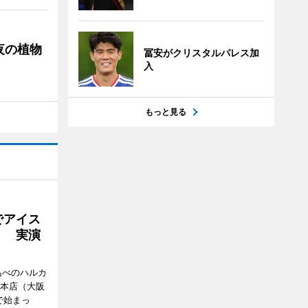
夜の植物
冨安がクリスタルパレス加
入
もっと見る
でアイス
」 実演
あべのハルカ
鉄本店（大阪
で始まっ