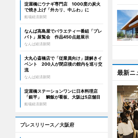
淀屋橋にウナギ専門店 1000度の炭火
で焼き上げ「外カリ、中ふわ」に
船場経済新聞
なんば高島屋でバラエティー番組「プレ
バト」展覧会 作品450点超展示
なんば経済新聞
大丸心斎橋店で「従業員向け」謎解きイ
ベント 200人が閉店後の館内を巡り交
流
最新ニ
なんば経済新聞
淀屋橋ステーションワンに日本料理店
「銀平」 鯛飯が看板、大阪は5店舗目
船場経済新聞
プレスリリース／大阪府