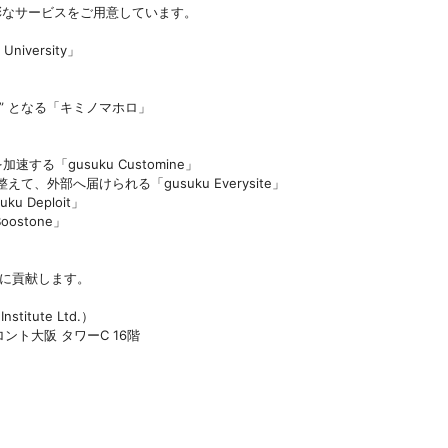
多彩なサービスをご用意しています。
iversity」
るべ” となる「キミノマホロ」
速する「gusuku Customine」
整えて、外部へ届けられる「gusuku Everysite」
u Deploit」
oostone」
善に貢献します。
tute Ltd.）
ト大阪 タワーC 16階