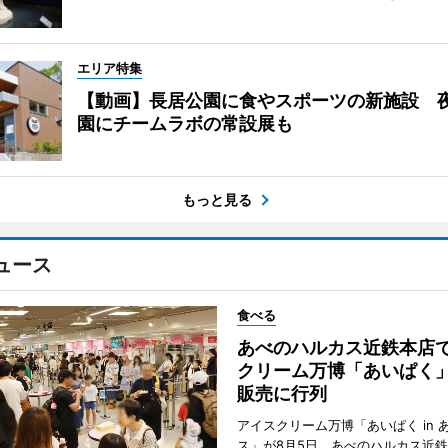
エリア特集
【動画】長居公園に食やスポーツの新施設 
園にチームラボの常設展も
もっと見る
ュース
食べる
あべのハルカス近鉄本店
クリーム万博「あいぱく
販売に行列
アイスクリーム万博「あいぱく in 
ス」が8月5日、あべのハルカス近