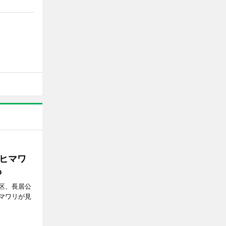
ヒマワ
も
区、長居公
マワリが見