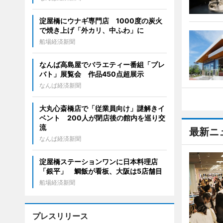
淀屋橋にウナギ専門店 1000度の炭火
で焼き上げ「外カリ、中ふわ」に
船場経済新聞
なんば高島屋でバラエティー番組「プレ
バト」展覧会 作品450点超展示
なんば経済新聞
大丸心斎橋店で「従業員向け」謎解きイ
ベント 200人が閉店後の館内を巡り交
流
最新ニ
なんば経済新聞
淀屋橋ステーションワンに日本料理店
「銀平」 鯛飯が看板、大阪は5店舗目
船場経済新聞
プレスリリース