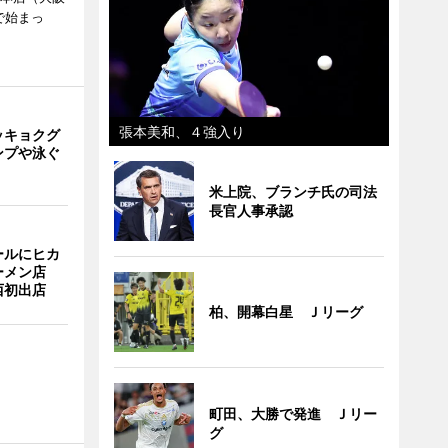
で始まっ
張本美和、４強入り
ッキョクグ
ンプや泳ぐ
米上院、ブランチ氏の司法
長官人事承認
ールにヒカ
ーメン店
西初出店
柏、開幕白星 Ｊリーグ
町田、大勝で発進 Ｊリー
グ