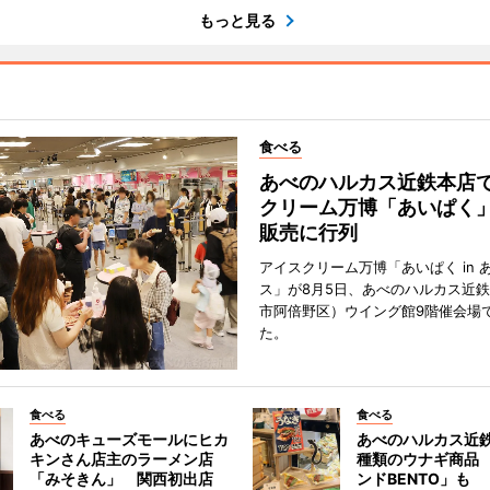
もっと見る
食べる
あべのハルカス近鉄本店
クリーム万博「あいぱく
販売に行列
アイスクリーム万博「あいぱく in 
ス」が8月5日、あべのハルカス近
市阿倍野区）ウイング館9階催会場
た。
食べる
食べる
あべのキューズモールにヒカ
あべのハルカス近鉄
キンさん店主のラーメン店
種類のウナギ商品
「みそきん」 関西初出店
ンドBENTO」も