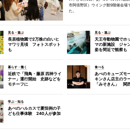
市阿倍野区）ウイング館9階催会場
た。
見る・遊ぶ
見る・遊ぶ
長居植物園で2万株の白いヒ
天王寺動物園でホ
マワリ見頃 フォトスポット
マの新施設 ジャ
も
姿を間近で観察も
暮らす・働く
食べる
近鉄で「飛鳥・藤原 四神ライ
あべのキューズモ
ナー」運行開始 史跡などを
キンさん店主のラ
モチーフに
「みそきん」 関
学ぶ・知る
あべのハルカスで夏恒例の子
ども仕事体験 240人が参加