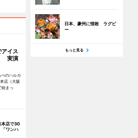
日本、豪州に惜敗 ラグビ
ー
もっと見る
でアイス
」 実演
あべのハルカ
鉄本店（大阪
で始まっ
本店で30
 「ワンハ