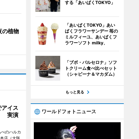
する「あいぱくTOKYO」
「あいぱくTOKYO」あい
夜の植物
ぱくフラワーサンデー 苺の
ミルフィーユ、あいぱくフ
ラワーソフト milky、
「ブボ・バルセロナ」ソフ
トクリーム食べ比べセット
（シャビーナ＆マカダム）
もっと見る
でアイス
ワールドフォトニュース
」 実演
あべのハルカ
鉄本店（大阪