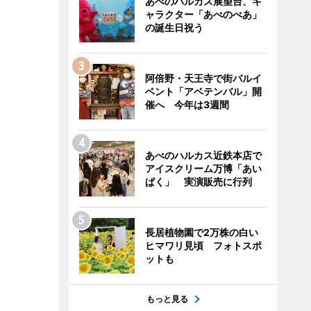
あべのハルカス展望台、キ
ャラクター「あべのべあ」
の誕生日祝う
阿倍野・天王寺で街バルイ
ベント「アベテンバル」開
催へ 今年は3週間
あべのハルカス近鉄本店で
アイスクリーム万博「あい
ぱく」 実演販売に行列
長居植物園で2万株の白い
ヒマワリ見頃 フォトスポ
ットも
もっと見る