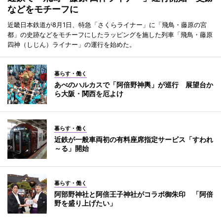
などをモチーフに
近畿日本鉄道が8月1日、特急「さくらライナー」に「飛鳥・藤原の宮
都」の史跡などをモチーフにしたラッピングを施した列車「飛鳥・藤原
四神（しじん）ライナー」の運行を始めた。
暮らす・働く
あべのハルカスで「阿倍野神輿」が巡行 展望台か
ら大阪・関西を厄よけ
暮らす・働く
近鉄が一般車両初の有料座席指定サービス「すわれ
～る」開始
暮らす・働く
阿部野神社と阿倍王子神社がコラボ御朱印 「阿倍
野を盛り上げたい」