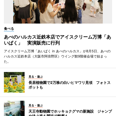
食べる
あべのハルカス近鉄本店でアイスクリーム万博「あ
いぱく」 実演販売に行列
アイスクリーム万博「あいぱく in あべのハルカス」が8月5日、あべの
ハルカス近鉄本店（大阪市阿倍野区）ウイング館9階催会場で始まっ
た。
見る・遊ぶ
長居植物園で2万株の白いヒマワリ見頃 フォトス
ポットも
見る・遊ぶ
天王寺動物園でホッキョクグマの新施設 ジャンプ
や泳ぐ姿を間近で観察も