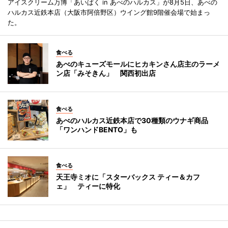
アイスクリーム万博「あいぱく in あべのハルカス」が8月5日、あべの
ハルカス近鉄本店（大阪市阿倍野区）ウイング館9階催会場で始まっ
た。
食べる
あべのキューズモールにヒカキンさん店主のラーメ
ン店「みそきん」 関西初出店
食べる
あべのハルカス近鉄本店で30種類のウナギ商品
「ワンハンドBENTO」も
食べる
天王寺ミオに「スターバックス ティー＆カフ
ェ」 ティーに特化