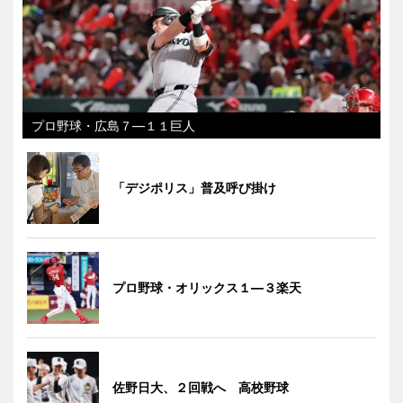
プロ野球・広島７―１１巨人
「デジポリス」普及呼び掛け
プロ野球・オリックス１―３楽天
佐野日大、２回戦へ 高校野球