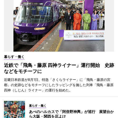
暮らす・働く
近鉄で「飛鳥・藤原 四神ライナー」運行開始 史跡
などをモチーフに
近畿日本鉄道が8月1日、特急「さくらライナー」に「飛鳥・藤原の宮
都」の史跡などをモチーフにしたラッピングを施した列車「飛鳥・藤原
四神（しじん）ライナー」の運行を始めた。
暮らす・働く
あべのハルカスで「阿倍野神輿」が巡行 展望台か
ら大阪・関西を厄よけ