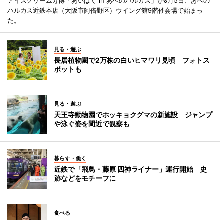
アイスクリーム万博「あいぱく in あべのハルカス」が8月5日、あべの
ハルカス近鉄本店（大阪市阿倍野区）ウイング館9階催会場で始まっ
た。
見る・遊ぶ
長居植物園で2万株の白いヒマワリ見頃 フォトス
ポットも
見る・遊ぶ
天王寺動物園でホッキョクグマの新施設 ジャンプ
や泳ぐ姿を間近で観察も
暮らす・働く
近鉄で「飛鳥・藤原 四神ライナー」運行開始 史
跡などをモチーフに
食べる