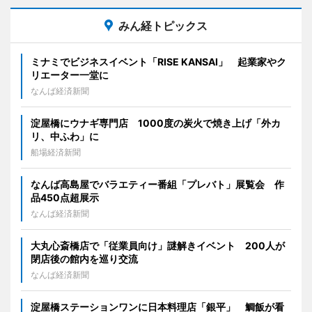
みん経トピックス
ミナミでビジネスイベント「RISE KANSAI」 起業家やク
リエーター一堂に
なんば経済新聞
淀屋橋にウナギ専門店 1000度の炭火で焼き上げ「外カ
リ、中ふわ」に
船場経済新聞
なんば高島屋でバラエティー番組「プレバト」展覧会 作
品450点超展示
なんば経済新聞
大丸心斎橋店で「従業員向け」謎解きイベント 200人が
閉店後の館内を巡り交流
なんば経済新聞
淀屋橋ステーションワンに日本料理店「銀平」 鯛飯が看