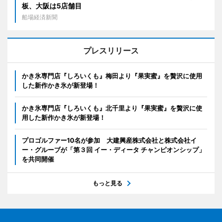
板、大阪は5店舗目
船場経済新聞
プレスリリース
かき氷専門店『しろいくも』梅田より『果実蜜』を贅沢に使用
した新作かき氷が新登場！
かき氷専門店『しろいくも』北千里より『果実蜜』を贅沢に使
用した新作かき氷が新登場！
プロゴルファー10名が参加 大建興産株式会社と株式会社イ
ー・グルーブが「第３回 イー・ディータ チャンピオンシップ」
を共同開催
もっと見る