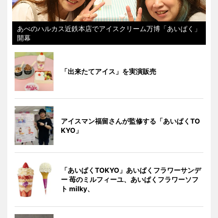
あべのハルカス近鉄本店でアイスクリーム万博「あいぱく」
開幕
「出来たてアイス」を実演販売
アイスマン福留さんが監修する「あいぱくTO
KYO」
「あいぱくTOKYO」あいぱくフラワーサンデ
ー 苺のミルフィーユ、あいぱくフラワーソフ
ト milky、