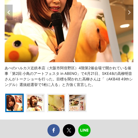
あべのハルカス近鉄本店（大阪市阿倍野区）4階第2催会場で開かれている催
事「第2回 小鳥のアートフェスタ in ABENO」で4月21日、SKE48の高柳明音
さんがトークショーを行った。目標を聞かれた高柳さんは「（AKB48 49thシ
ングル）選抜総選挙で1桁に入る」と力強く宣言した。