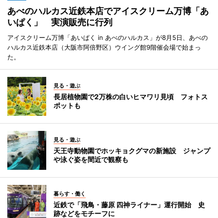
あべのハルカス近鉄本店でアイスクリーム万博「あ
いぱく」 実演販売に行列
アイスクリーム万博「あいぱく in あべのハルカス」が8月5日、あべの
ハルカス近鉄本店（大阪市阿倍野区）ウイング館9階催会場で始まっ
た。
見る・遊ぶ
長居植物園で2万株の白いヒマワリ見頃 フォトス
ポットも
見る・遊ぶ
天王寺動物園でホッキョクグマの新施設 ジャンプ
や泳ぐ姿を間近で観察も
暮らす・働く
近鉄で「飛鳥・藤原 四神ライナー」運行開始 史
跡などをモチーフに