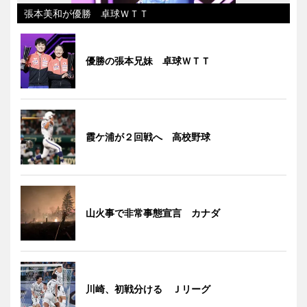
張本美和が優勝 卓球ＷＴＴ
優勝の張本兄妹 卓球ＷＴＴ
霞ケ浦が２回戦へ 高校野球
山火事で非常事態宣言 カナダ
川崎、初戦分ける Ｊリーグ