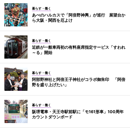
暮らす・働く
あべのハルカスで「阿倍野神輿」が巡行 展望台か
ら大阪・関西を厄よけ
暮らす・働く
近鉄が一般車両初の有料座席指定サービス「すわれ
～る」開始
暮らす・働く
阿部野神社と阿倍王子神社がコラボ御朱印 「阿倍
野を盛り上げたい」
暮らす・働く
阪堺電車・天王寺駅前駅に「モ161形車」100周年
カウントダウンボード