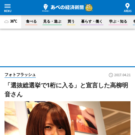
36°C
食べる
見る・遊ぶ
買う
暮らす・働く
学ぶ・知る
フォトフラッシュ
2017.04.21
「選抜総選挙で1桁に入る」と宣言した高柳明
音さん