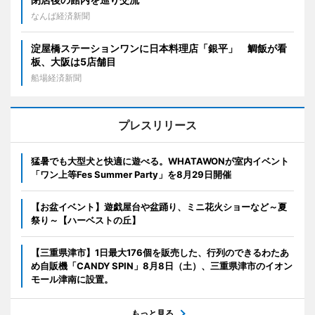
なんば経済新聞
淀屋橋ステーションワンに日本料理店「銀平」 鯛飯が看
板、大阪は5店舗目
船場経済新聞
プレスリリース
猛暑でも大型犬と快適に遊べる。WHATAWONが室内イベント
「ワン上等Fes Summer Party」を8月29日開催
【お盆イベント】遊戯屋台や盆踊り、ミニ花火ショーなど～夏
祭り～【ハーベストの丘】
【三重県津市】1日最大176個を販売した、行列のできるわたあ
め自販機「CANDY SPIN」8月8日（土）、三重県津市のイオン
モール津南に設置。
もっと見る