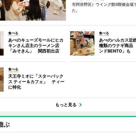
市阿倍野区）ウイング館9階催会場
た。
食べる
食べる
あべのキューズモールにヒカ
あべのハルカス近鉄
キンさん店主のラーメン店
種類のウナギ商品
「みそきん」 関西初出店
ンドBENTO」も
食べる
天王寺ミオに「スターバック
ス ティー＆カフェ」 ティー
に特化
もっと見る
遊ぶ