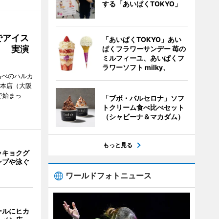
する「あいぱくTOKYO」
でアイス
「あいぱくTOKYO」あい
」 実演
ぱくフラワーサンデー 苺の
ミルフィーユ、あいぱくフ
ラワーソフト milky、
あべのハルカ
鉄本店（大阪
で始まっ
「ブボ・バルセロナ」ソフ
トクリーム食べ比べセット
（シャビーナ＆マカダム）
もっと見る
ッキョクグ
ンプや泳ぐ
ワールドフォトニュース
ールにヒカ