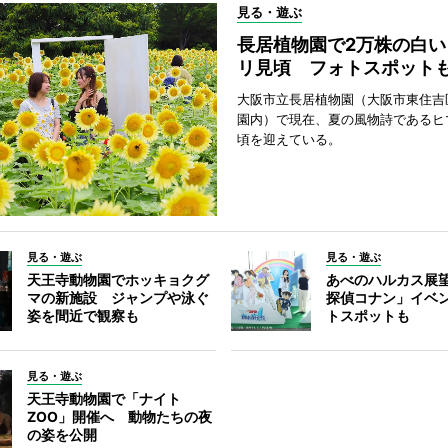
見る・遊ぶ
長居植物園で2万株の白い
リ見頃 フォトスポット
大阪市立長居植物園（大阪市東住吉
園内）で現在、夏の風物詩であるヒ
頃を迎えている。
見る・遊ぶ
見る・遊ぶ
天王寺動物園でホッキョクグ
あべのハルカス展
マの新施設 ジャンプや泳ぐ
探偵コナン」イベ
姿を間近で観察も
トスポットも
見る・遊ぶ
天王寺動物園で「ナイト
ZOO」開催へ 動物たちの夜
の姿を公開