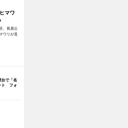
ヒマワ
も
区、長居公
マワリが見
望台で「名
ント フォ