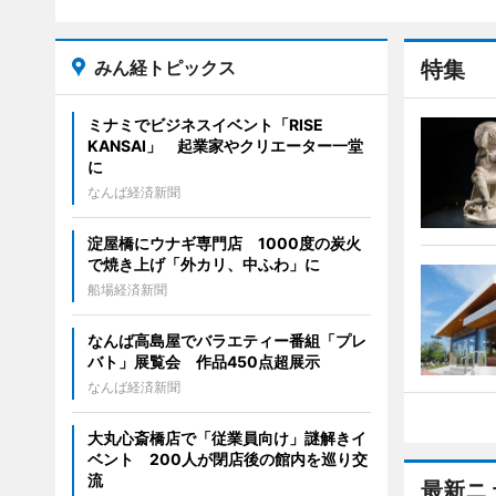
みん経トピックス
特集
ミナミでビジネスイベント「RISE
KANSAI」 起業家やクリエーター一堂
に
なんば経済新聞
淀屋橋にウナギ専門店 1000度の炭火
で焼き上げ「外カリ、中ふわ」に
船場経済新聞
なんば高島屋でバラエティー番組「プレ
バト」展覧会 作品450点超展示
なんば経済新聞
大丸心斎橋店で「従業員向け」謎解きイ
ベント 200人が閉店後の館内を巡り交
流
最新ニ