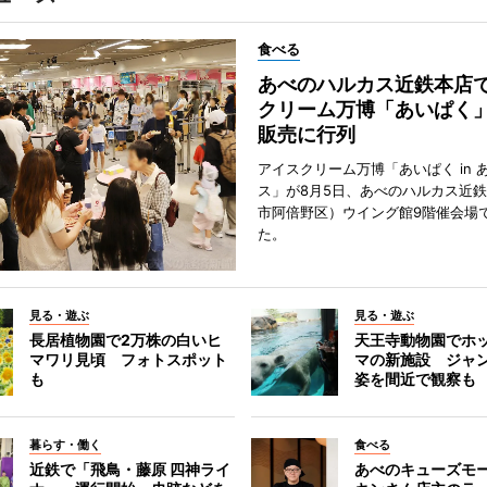
食べる
あべのハルカス近鉄本店
クリーム万博「あいぱく
販売に行列
アイスクリーム万博「あいぱく in 
ス」が8月5日、あべのハルカス近
市阿倍野区）ウイング館9階催会場
た。
見る・遊ぶ
見る・遊ぶ
長居植物園で2万株の白いヒ
天王寺動物園でホ
マワリ見頃 フォトスポット
マの新施設 ジャ
も
姿を間近で観察も
暮らす・働く
食べる
近鉄で「飛鳥・藤原 四神ライ
あべのキューズモ