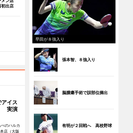
ーメン店
西初出店
早田が８強入り
張本智、８強入り
脳腫瘍手術で誤部位摘出
でアイス
」 実演
あべのハルカ
有明が２回戦へ 高校野球
鉄本店（大阪