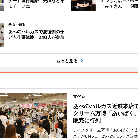
ナー」運行開始 史跡などを
キンさん店主のラ
モチーフに
「みそきん」 関
学ぶ・知る
あべのハルカスで夏恒例の子
ども仕事体験 240人が参加
もっと見る
食べる
あべのハルカス近鉄本店
クリーム万博「あいぱく
販売に行列
アイスクリーム万博「あいぱく in 
ス」が8月5日、あべのハルカス近