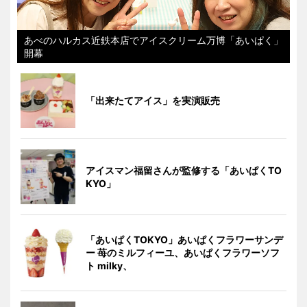
あべのハルカス近鉄本店でアイスクリーム万博「あいぱく」
開幕
「出来たてアイス」を実演販売
アイスマン福留さんが監修する「あいぱくTO
KYO」
「あいぱくTOKYO」あいぱくフラワーサンデ
ー 苺のミルフィーユ、あいぱくフラワーソフ
ト milky、