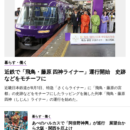
暮らす・働く
近鉄で「飛鳥・藤原 四神ライナー」運行開始 史跡
などをモチーフに
近畿日本鉄道が8月1日、特急「さくらライナー」に「飛鳥・藤原の宮
都」の史跡などをモチーフにしたラッピングを施した列車「飛鳥・藤原
四神（しじん）ライナー」の運行を始めた。
暮らす・働く
あべのハルカスで「阿倍野神輿」が巡行 展望台か
ら大阪・関西を厄よけ