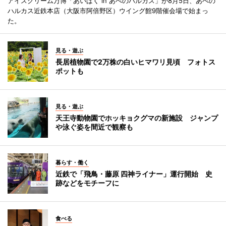
アイスクリーム万博「あいぱく in あべのハルカス」が8月5日、あべの
ハルカス近鉄本店（大阪市阿倍野区）ウイング館9階催会場で始まっ
た。
見る・遊ぶ
長居植物園で2万株の白いヒマワリ見頃 フォトス
ポットも
見る・遊ぶ
天王寺動物園でホッキョクグマの新施設 ジャンプ
や泳ぐ姿を間近で観察も
暮らす・働く
近鉄で「飛鳥・藤原 四神ライナー」運行開始 史
跡などをモチーフに
食べる