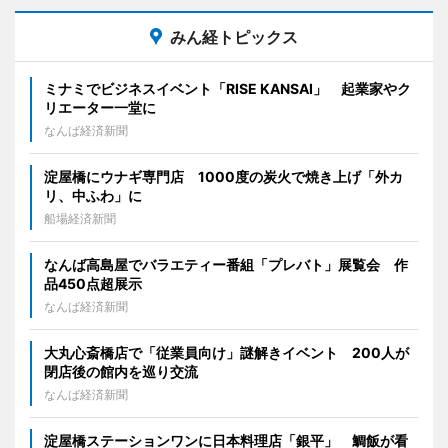
みん経トピックス
ミナミでビジネスイベント「RISE KANSAI」 起業家やク
リエーター一堂に
なんば経済新聞
淀屋橋にウナギ専門店 1000度の炭火で焼き上げ「外カ
リ、中ふわ」に
船場経済新聞
なんば高島屋でバラエティー番組「プレバト」展覧会 作
品450点超展示
なんば経済新聞
大丸心斎橋店で「従業員向け」謎解きイベント 200人が
閉店後の館内を巡り交流
なんば経済新聞
淀屋橋ステーションワンに日本料理店「銀平」 鯛飯が看