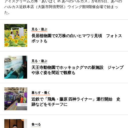
アイスクリーム万博「あいぱく in あべのハルカス」が8月5日、あべの
ハルカス近鉄本店（大阪市阿倍野区）ウイング館9階催会場で始まっ
た。
見る・遊ぶ
長居植物園で2万株の白いヒマワリ見頃 フォトス
ポットも
見る・遊ぶ
天王寺動物園でホッキョクグマの新施設 ジャンプ
や泳ぐ姿を間近で観察も
暮らす・働く
近鉄で「飛鳥・藤原 四神ライナー」運行開始 史
跡などをモチーフに
食べる