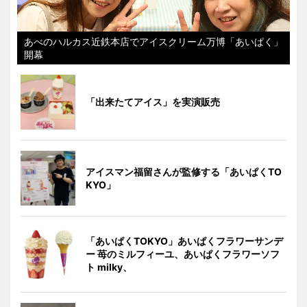
あべのハルカス近鉄本店でアイスクリーム万博「あいぱく」
開幕
「出来たてアイス」を実演販売
アイスマン福留さんが監修する「あいぱくTO
KYO」
「あいぱくTOKYO」あいぱくフラワーサンデ
ー 苺のミルフィーユ、あいぱくフラワーソフ
ト milky、