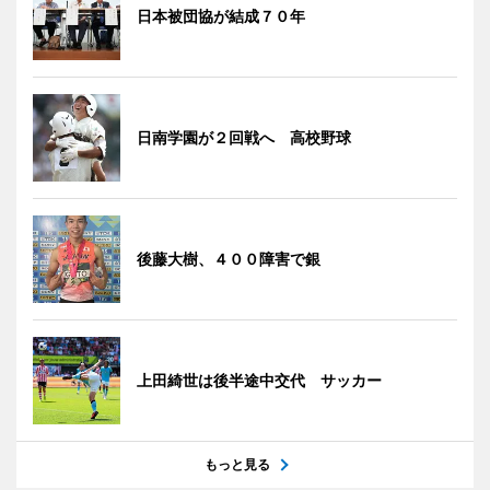
日本被団協が結成７０年
日南学園が２回戦へ 高校野球
後藤大樹、４００障害で銀
上田綺世は後半途中交代 サッカー
もっと見る