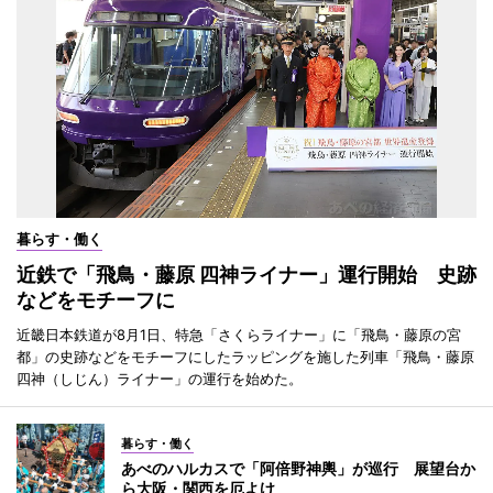
暮らす・働く
近鉄で「飛鳥・藤原 四神ライナー」運行開始 史跡
などをモチーフに
近畿日本鉄道が8月1日、特急「さくらライナー」に「飛鳥・藤原の宮
都」の史跡などをモチーフにしたラッピングを施した列車「飛鳥・藤原
四神（しじん）ライナー」の運行を始めた。
暮らす・働く
あべのハルカスで「阿倍野神輿」が巡行 展望台か
ら大阪・関西を厄よけ