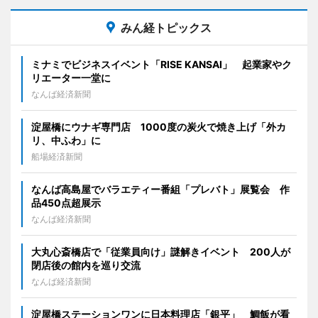
みん経トピックス
ミナミでビジネスイベント「RISE KANSAI」 起業家やク
リエーター一堂に
なんば経済新聞
淀屋橋にウナギ専門店 1000度の炭火で焼き上げ「外カ
リ、中ふわ」に
船場経済新聞
なんば高島屋でバラエティー番組「プレバト」展覧会 作
品450点超展示
なんば経済新聞
大丸心斎橋店で「従業員向け」謎解きイベント 200人が
閉店後の館内を巡り交流
なんば経済新聞
淀屋橋ステーションワンに日本料理店「銀平」 鯛飯が看