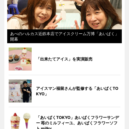
あべのハルカス近鉄本店でアイスクリーム万博「あいぱく」
開幕
「出来たてアイス」を実演販売
アイスマン福留さんが監修する「あいぱくTO
KYO」
「あいぱくTOKYO」あいぱくフラワーサンデ
ー 苺のミルフィーユ、あいぱくフラワーソフ
ト milky、