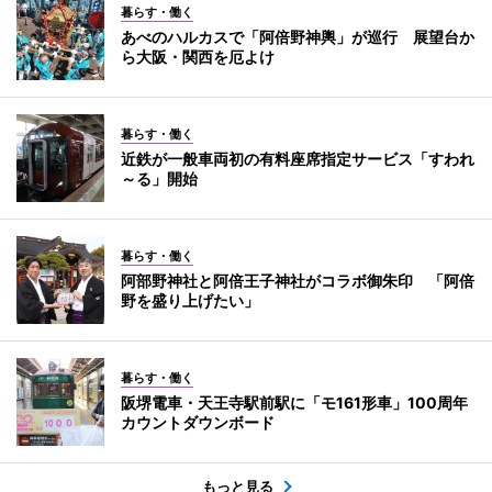
暮らす・働く
あべのハルカスで「阿倍野神輿」が巡行 展望台か
ら大阪・関西を厄よけ
暮らす・働く
近鉄が一般車両初の有料座席指定サービス「すわれ
～る」開始
暮らす・働く
阿部野神社と阿倍王子神社がコラボ御朱印 「阿倍
野を盛り上げたい」
暮らす・働く
阪堺電車・天王寺駅前駅に「モ161形車」100周年
カウントダウンボード
もっと見る