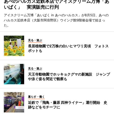
あべのハルカス近鉄本店でアイスクリーム万博「あ
いぱく」 実演販売に行列
アイスクリーム万博「あいぱく in あべのハルカス」が8月5日、あべの
ハルカス近鉄本店（大阪市阿倍野区）ウイング館9階催会場で始まっ
た。
見る・遊ぶ
長居植物園で2万株の白いヒマワリ見頃 フォトス
ポットも
見る・遊ぶ
天王寺動物園でホッキョクグマの新施設 ジャンプ
や泳ぐ姿を間近で観察も
暮らす・働く
近鉄で「飛鳥・藤原 四神ライナー」運行開始 史
跡などをモチーフに