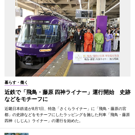
暮らす・働く
近鉄で「飛鳥・藤原 四神ライナー」運行開始 史跡
などをモチーフに
近畿日本鉄道が8月1日、特急「さくらライナー」に「飛鳥・藤原の宮
都」の史跡などをモチーフにしたラッピングを施した列車「飛鳥・藤原
四神（しじん）ライナー」の運行を始めた。