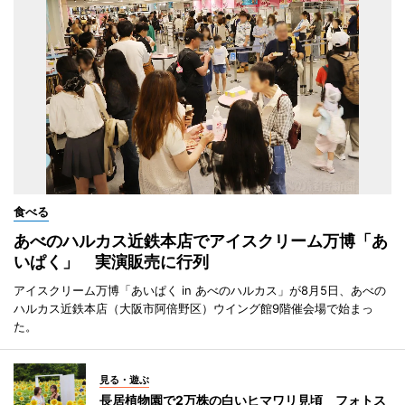
食べる
あべのハルカス近鉄本店でアイスクリーム万博「あ
いぱく」 実演販売に行列
アイスクリーム万博「あいぱく in あべのハルカス」が8月5日、あべの
ハルカス近鉄本店（大阪市阿倍野区）ウイング館9階催会場で始まっ
た。
見る・遊ぶ
長居植物園で2万株の白いヒマワリ見頃 フォトス