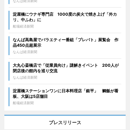
なんば経済新聞
淀屋橋にウナギ専門店 1000度の炭火で焼き上げ「外カ
リ、中ふわ」に
船場経済新聞
なんば高島屋でバラエティー番組「プレバト」展覧会 作
品450点超展示
なんば経済新聞
大丸心斎橋店で「従業員向け」謎解きイベント 200人が
閉店後の館内を巡り交流
なんば経済新聞
淀屋橋ステーションワンに日本料理店「銀平」 鯛飯が看
板、大阪は5店舗目
船場経済新聞
プレスリリース