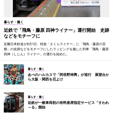
暮らす・働く
近鉄で「飛鳥・藤原 四神ライナー」運行開始 史跡
などをモチーフに
近畿日本鉄道が8月1日、特急「さくらライナー」に「飛鳥・藤原の宮
都」の史跡などをモチーフにしたラッピングを施した列車「飛鳥・藤原
四神（しじん）ライナー」の運行を始めた。
暮らす・働く
あべのハルカスで「阿倍野神輿」が巡行 展望台か
ら大阪・関西を厄よけ
暮らす・働く
近鉄が一般車両初の有料座席指定サービス「すわれ
～る」開始