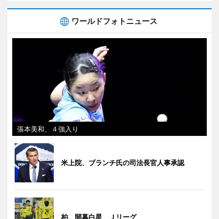
ワールドフォトニュース
張本美和、４強入り
米上院、ブランチ氏の司法長官人事承認
柏、開幕白星 Ｊリーグ