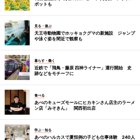
ポットも
見る・遊ぶ
天王寺動物園でホッキョクグマの新施設 ジャンプ
や泳ぐ姿を間近で観察も
暮らす・働く
近鉄で「飛鳥・藤原 四神ライナー」運行開始 史
跡などをモチーフに
食べる
あべのキューズモールにヒカキンさん店主のラーメ
ン店「みそきん」 関西初出店
学ぶ・知る
あべのハルカスで夏恒例の子ども仕事体験 240人