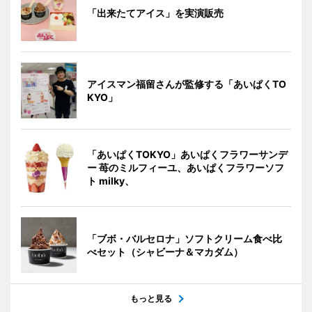
「出来たてアイス」を実演販売
アイスマン福留さんが監修する「あいぱくTO
KYO」
「あいぱくTOKYO」あいぱくフラワーサンデ
ー 苺のミルフィーユ、あいぱくフラワーソフ
ト milky、
「ブボ・バルセロナ」ソフトクリーム食べ比
べセット（シャビーナ＆マカダム）
もっと見る