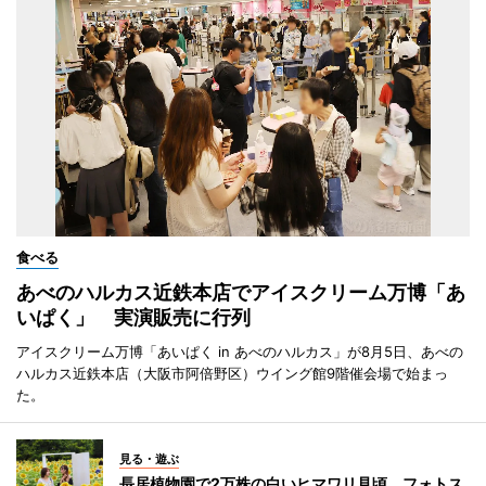
食べる
あべのハルカス近鉄本店でアイスクリーム万博「あ
いぱく」 実演販売に行列
アイスクリーム万博「あいぱく in あべのハルカス」が8月5日、あべの
ハルカス近鉄本店（大阪市阿倍野区）ウイング館9階催会場で始まっ
た。
見る・遊ぶ
長居植物園で2万株の白いヒマワリ見頃 フォトス