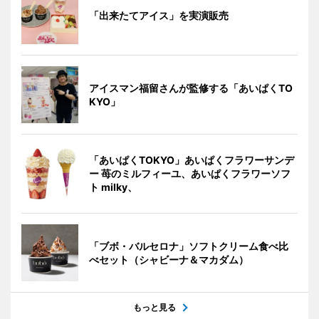
「出来たてアイス」を実演販売
アイスマン福留さんが監修する「あいぱくTO
KYO」
「あいぱくTOKYO」あいぱくフラワーサンデ
ー 苺のミルフィーユ、あいぱくフラワーソフ
ト milky、
「ブボ・バルセロナ」ソフトクリーム食べ比
べセット（シャビーナ＆マカダム）
もっと見る