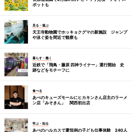
ポットも
見る・遊ぶ
天王寺動物園でホッキョクグマの新施設 ジャンプ
や泳ぐ姿を間近で観察も
暮らす・働く
近鉄で「飛鳥・藤原 四神ライナー」運行開始 史
跡などをモチーフに
食べる
あべのキューズモールにヒカキンさん店主のラーメ
ン店「みそきん」 関西初出店
学ぶ・知る
あべのハルカスで夏恒例の子ども仕事体験 240人