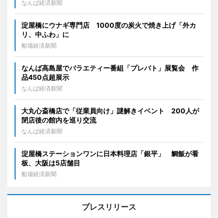
なんば経済新聞
淀屋橋にウナギ専門店 1000度の炭火で焼き上げ「外カ
リ、中ふわ」に
船場経済新聞
なんば高島屋でバラエティー番組「プレバト」展覧会 作
品450点超展示
なんば経済新聞
大丸心斎橋店で「従業員向け」謎解きイベント 200人が
閉店後の館内を巡り交流
なんば経済新聞
淀屋橋ステーションワンに日本料理店「銀平」 鯛飯が看
板、大阪は5店舗目
船場経済新聞
プレスリリース