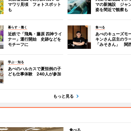
マワリ見頃 フォトスポット
マの新施設 ジャ
も
姿を間近で観察も
暮らす・働く
食べる
近鉄で「飛鳥・藤原 四神ライ
あべのキューズモ
ナー」運行開始 史跡などを
キンさん店主のラ
モチーフに
「みそきん」 関
学ぶ・知る
あべのハルカスで夏恒例の子
ども仕事体験 240人が参加
もっと見る
食べる