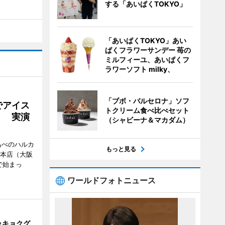
する「あいぱくTOKYO」
「あいぱくTOKYO」あい
ぱくフラワーサンデー 苺の
ミルフィーユ、あいぱくフ
ラワーソフト milky、
「ブボ・バルセロナ」ソフ
でアイス
トクリーム食べ比べセット
」 実演
（シャビーナ＆マカダム）
あべのハルカ
もっと見る
鉄本店（大阪
で始まっ
ワールドフォトニュース
ッキョクグ