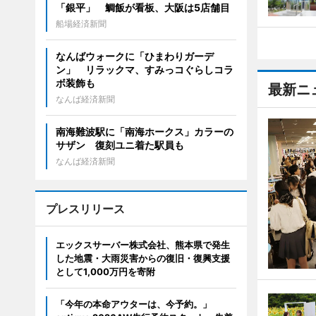
「銀平」 鯛飯が看板、大阪は5店舗目
船場経済新聞
なんばウォークに「ひまわりガーデ
ン」 リラックマ、すみっコぐらしコラ
ボ装飾も
最新ニ
なんば経済新聞
南海難波駅に「南海ホークス」カラーの
サザン 復刻ユニ着た駅員も
なんば経済新聞
プレスリリース
エックスサーバー株式会社、熊本県で発生
した地震・大雨災害からの復旧・復興支援
として1,000万円を寄附
「今年の本命アウターは、今予約。」