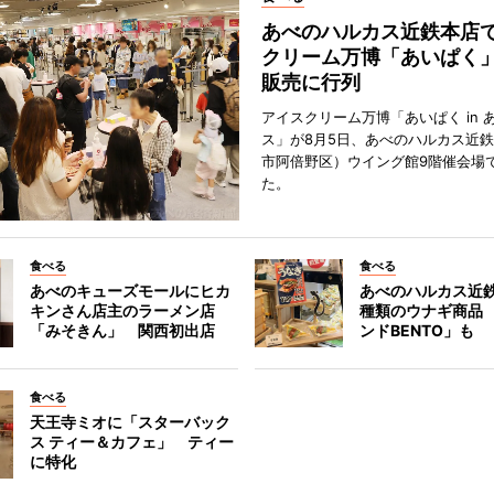
あべのハルカス近鉄本店
クリーム万博「あいぱく
販売に行列
アイスクリーム万博「あいぱく in 
ス」が8月5日、あべのハルカス近
市阿倍野区）ウイング館9階催会場
た。
食べる
食べる
あべのキューズモールにヒカ
あべのハルカス近鉄
キンさん店主のラーメン店
種類のウナギ商品
「みそきん」 関西初出店
ンドBENTO」も
食べる
天王寺ミオに「スターバック
ス ティー＆カフェ」 ティー
に特化