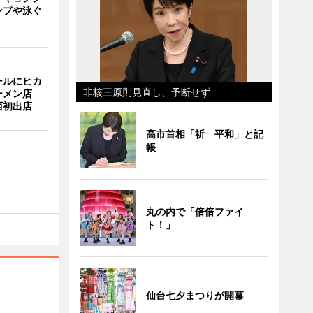
ンプや泳ぐ
ールにヒカ
非核三原則見直し、予断せず
ーメン店
西初出店
高市首相「祈 平和」と記
帳
丸の内で「倍倍ファイ
ト！」
仙台七夕まつりが開幕