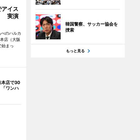
でアイス
」 実演
韓国警察、サッカー協会を
捜索
あべのハルカ
鉄本店（大阪
で始まっ
もっと見る
本店で30
 「ワンハ