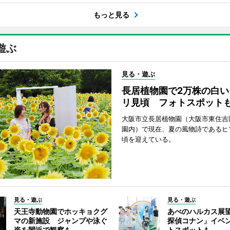
もっと見る
遊ぶ
見る・遊ぶ
長居植物園で2万株の白い
リ見頃 フォトスポット
大阪市立長居植物園（大阪市東住吉
園内）で現在、夏の風物詩であるヒ
頃を迎えている。
見る・遊ぶ
見る・遊ぶ
天王寺動物園でホッキョクグ
あべのハルカス展
マの新施設 ジャンプや泳ぐ
探偵コナン」イベ
姿を間近で観察も
トスポットも