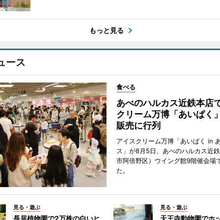
もっと見る
ュース
食べる
あべのハルカス近鉄本店
クリーム万博「あいぱく
販売に行列
アイスクリーム万博「あいぱく in 
ス」が8月5日、あべのハルカス近
市阿倍野区）ウイング館9階催会場
た。
見る・遊ぶ
見る・遊ぶ
長居植物園で2万株の白いヒ
天王寺動物園でホ