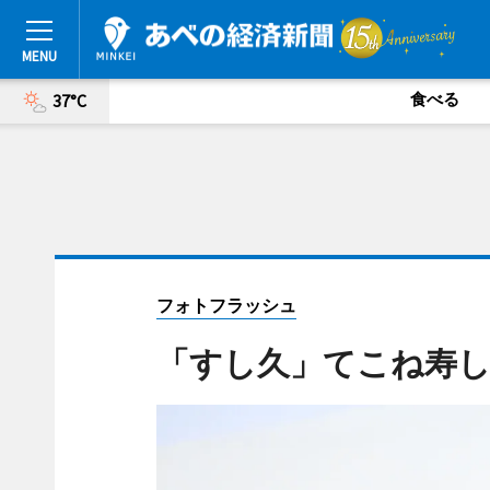
食べる
37°C
フォトフラッシュ
「すし久」てこね寿