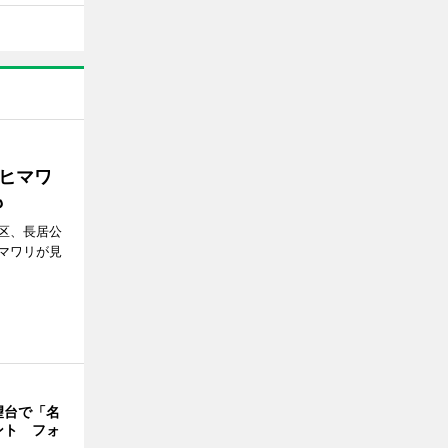
ヒマワ
も
区、長居公
マワリが見
望台で「名
ント フォ