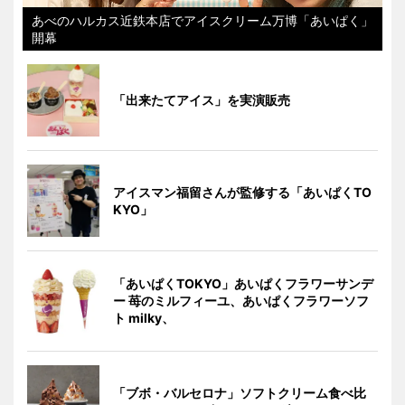
あべのハルカス近鉄本店でアイスクリーム万博「あいぱく」
開幕
「出来たてアイス」を実演販売
アイスマン福留さんが監修する「あいぱくTO
KYO」
「あいぱくTOKYO」あいぱくフラワーサンデ
ー 苺のミルフィーユ、あいぱくフラワーソフ
ト milky、
「ブボ・バルセロナ」ソフトクリーム食べ比