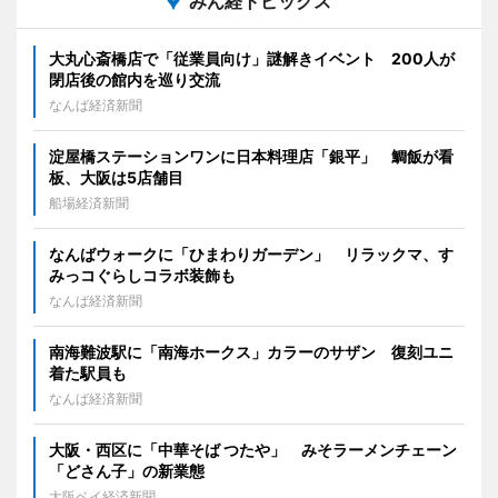
みん経トピックス
大丸心斎橋店で「従業員向け」謎解きイベント 200人が
閉店後の館内を巡り交流
なんば経済新聞
淀屋橋ステーションワンに日本料理店「銀平」 鯛飯が看
板、大阪は5店舗目
船場経済新聞
なんばウォークに「ひまわりガーデン」 リラックマ、す
みっコぐらしコラボ装飾も
なんば経済新聞
南海難波駅に「南海ホークス」カラーのサザン 復刻ユニ
着た駅員も
なんば経済新聞
大阪・西区に「中華そば つたや」 みそラーメンチェーン
「どさん子」の新業態
大阪ベイ経済新聞