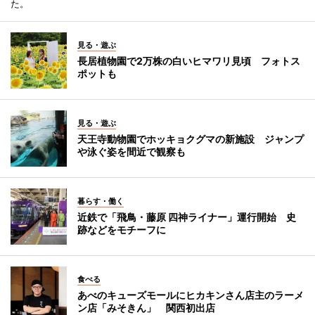
た。
見る・遊ぶ
長居植物園で2万株の白いヒマワリ見頃 フォトス
ポットも
見る・遊ぶ
天王寺動物園でホッキョクグマの新施設 ジャンプ
や泳ぐ姿を間近で観察も
暮らす・働く
近鉄で「飛鳥・藤原 四神ライナー」運行開始 史
跡などをモチーフに
食べる
あべのキューズモールにヒカキンさん店主のラーメ
ン店「みそきん」 関西初出店