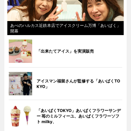
あべのハルカス近鉄本店でアイスクリーム万博「あいぱく」
開幕
「出来たてアイス」を実演販売
アイスマン福留さんが監修する「あいぱくTO
KYO」
「あいぱくTOKYO」あいぱくフラワーサンデ
ー 苺のミルフィーユ、あいぱくフラワーソフ
ト milky、