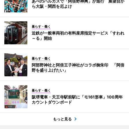
あべのハルカスで「阿倍野神輿」が巡行 展望台か
ら大阪・関西を厄よけ
暮らす・働く
近鉄が一般車両初の有料座席指定サービス「すわれ
～る」開始
暮らす・働く
阿部野神社と阿倍王子神社がコラボ御朱印 「阿倍
野を盛り上げたい」
暮らす・働く
阪堺電車・天王寺駅前駅に「モ161形車」100周年
カウントダウンボード
もっと見る