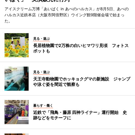
アイスクリーム万博「あいぱく in あべのハルカス」が8月5日、あべの
ハルカス近鉄本店（大阪市阿倍野区）ウイング館9階催会場で始まっ
た。
見る・遊ぶ
長居植物園で2万株の白いヒマワリ見頃 フォトス
ポットも
見る・遊ぶ
天王寺動物園でホッキョクグマの新施設 ジャンプ
や泳ぐ姿を間近で観察も
暮らす・働く
近鉄で「飛鳥・藤原 四神ライナー」運行開始 史
跡などをモチーフに