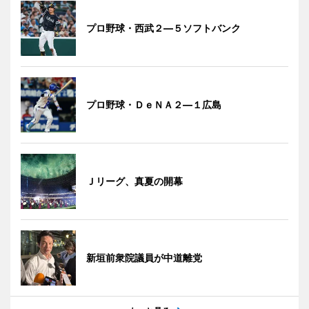
プロ野球・西武２―５ソフトバンク
プロ野球・ＤｅＮＡ２―１広島
Ｊリーグ、真夏の開幕
新垣前衆院議員が中道離党