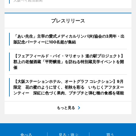
大阪ベイ経済新聞
プレスリリース
「あい先生」主宰の愛式メディカルリンパ(R)協会の3周年・出
版記念パーティーに100名超が集結
【フェアフィールド・バイ・マリオット 道の駅プロジェクト】
郡上の老舗酒蔵「平野醸造」を訪ねる特別蔵見学イベントを開
催
【大阪ステーションホテル、オートグラフ コレクション】9月
限定 花の蜜のように甘く、初秋を彩る いちじくアフタヌー
ンティー 深紅に色づく果肉、プチプチと弾む種の食感を堪能
もっと見る
食べる
見る・遊ぶ
買う