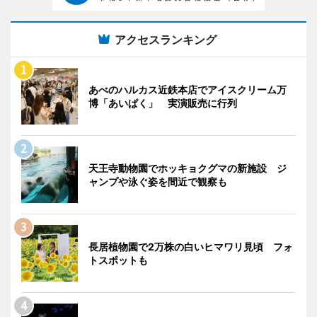
アクセスランキング
あべのハルカス近鉄本店でアイスクリーム万
博「あいぱく」 実演販売に行列
天王寺動物園でホッキョクグマの新施設 ジ
ャンプや泳ぐ姿を間近で観察も
長居植物園で2万株の白いヒマワリ見頃 フォ
トスポットも