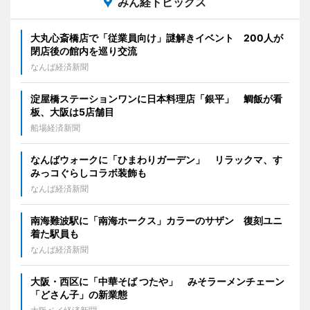
みん経トピックス
大丸心斎橋店で「従業員向け」謎解きイベント 200人が
閉店後の館内を巡り交流
なんば経済新聞
淀屋橋ステーションワンに日本料理店「銀平」 鯛飯が看
板、大阪は5店舗目
船場経済新聞
なんばウォークに「ひまわりガーデン」 リラックマ、す
みっコぐらしコラボ装飾も
なんば経済新聞
南海難波駅に「南海ホークス」カラーのサザン 復刻ユニ
着た駅員も
なんば経済新聞
大阪・西区に「中華そば つたや」 みそラーメンチェーン
「どさん子」の新業態