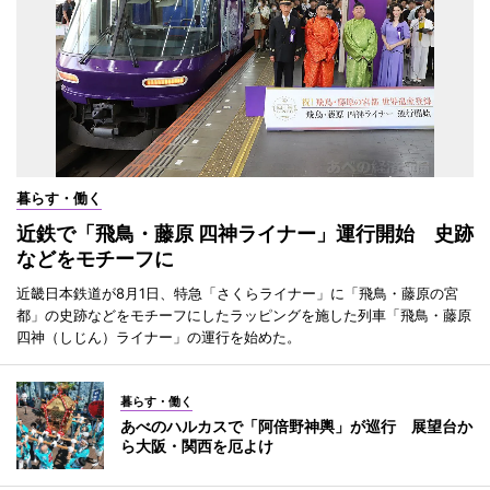
暮らす・働く
近鉄で「飛鳥・藤原 四神ライナー」運行開始 史跡
などをモチーフに
近畿日本鉄道が8月1日、特急「さくらライナー」に「飛鳥・藤原の宮
都」の史跡などをモチーフにしたラッピングを施した列車「飛鳥・藤原
四神（しじん）ライナー」の運行を始めた。
暮らす・働く
あべのハルカスで「阿倍野神輿」が巡行 展望台か
ら大阪・関西を厄よけ