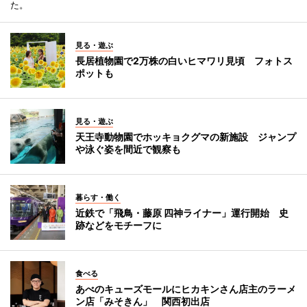
た。
見る・遊ぶ
長居植物園で2万株の白いヒマワリ見頃 フォトス
ポットも
見る・遊ぶ
天王寺動物園でホッキョクグマの新施設 ジャンプ
や泳ぐ姿を間近で観察も
暮らす・働く
近鉄で「飛鳥・藤原 四神ライナー」運行開始 史
跡などをモチーフに
食べる
あべのキューズモールにヒカキンさん店主のラーメ
ン店「みそきん」 関西初出店