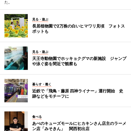
た。
見る・遊ぶ
長居植物園で2万株の白いヒマワリ見頃 フォトス
ポットも
見る・遊ぶ
天王寺動物園でホッキョクグマの新施設 ジャンプ
や泳ぐ姿を間近で観察も
暮らす・働く
近鉄で「飛鳥・藤原 四神ライナー」運行開始 史
跡などをモチーフに
食べる
あべのキューズモールにヒカキンさん店主のラーメ
ン店「みそきん」 関西初出店