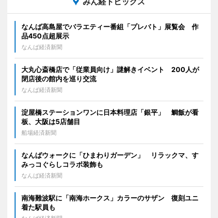
みん経トピックス
なんば高島屋でバラエティー番組「プレバト」展覧会 作
品450点超展示
なんば経済新聞
大丸心斎橋店で「従業員向け」謎解きイベント 200人が
閉店後の館内を巡り交流
なんば経済新聞
淀屋橋ステーションワンに日本料理店「銀平」 鯛飯が看
板、大阪は5店舗目
船場経済新聞
なんばウォークに「ひまわりガーデン」 リラックマ、す
みっコぐらしコラボ装飾も
なんば経済新聞
南海難波駅に「南海ホークス」カラーのサザン 復刻ユニ
着た駅員も