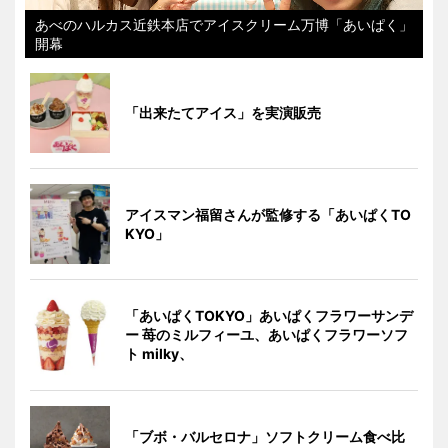
あべのハルカス近鉄本店でアイスクリーム万博「あいぱく」
開幕
「出来たてアイス」を実演販売
アイスマン福留さんが監修する「あいぱくTO
KYO」
「あいぱくTOKYO」あいぱくフラワーサンデ
ー 苺のミルフィーユ、あいぱくフラワーソフ
ト milky、
「ブボ・バルセロナ」ソフトクリーム食べ比