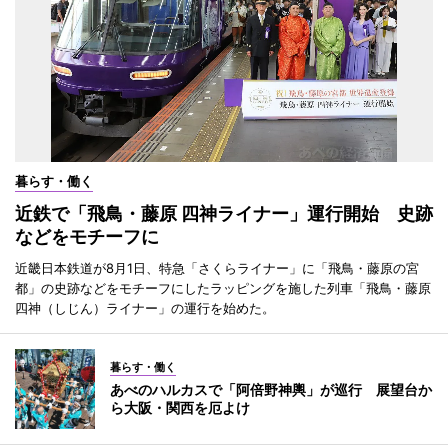
暮らす・働く
近鉄で「飛鳥・藤原 四神ライナー」運行開始 史跡
などをモチーフに
近畿日本鉄道が8月1日、特急「さくらライナー」に「飛鳥・藤原の宮
都」の史跡などをモチーフにしたラッピングを施した列車「飛鳥・藤原
四神（しじん）ライナー」の運行を始めた。
暮らす・働く
あべのハルカスで「阿倍野神輿」が巡行 展望台か
ら大阪・関西を厄よけ