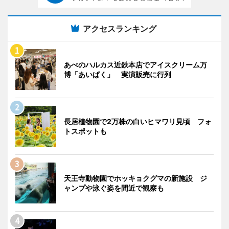
アクセスランキング
あべのハルカス近鉄本店でアイスクリーム万
博「あいぱく」 実演販売に行列
長居植物園で2万株の白いヒマワリ見頃 フォ
トスポットも
天王寺動物園でホッキョクグマの新施設 ジ
ャンプや泳ぐ姿を間近で観察も