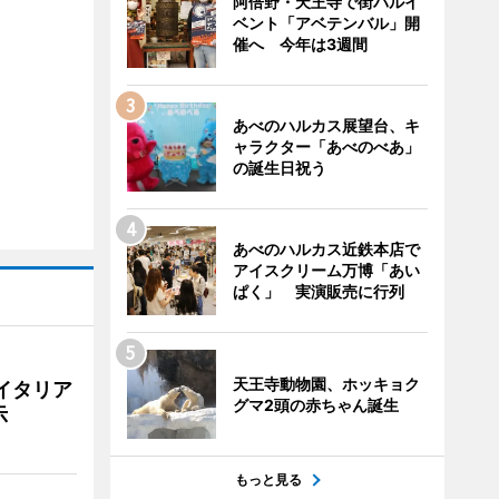
阿倍野・天王寺で街バルイ
ベント「アベテンバル」開
催へ 今年は3週間
あべのハルカス展望台、キ
ャラクター「あべのべあ」
の誕生日祝う
あべのハルカス近鉄本店で
アイスクリーム万博「あい
ぱく」 実演販売に行列
天王寺動物園、ホッキョク
イタリア
グマ2頭の赤ちゃん誕生
示
もっと見る