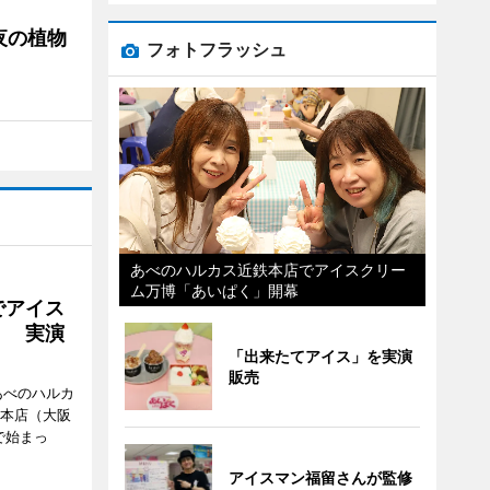
夜の植物
フォトフラッシュ
あべのハルカス近鉄本店でアイスクリー
ム万博「あいぱく」開幕
でアイス
」 実演
「出来たてアイス」を実演
販売
あべのハルカ
鉄本店（大阪
で始まっ
アイスマン福留さんが監修