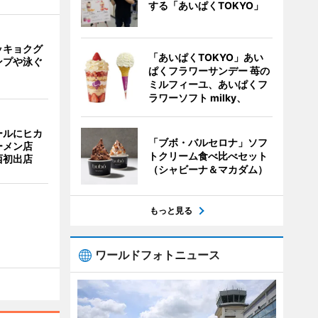
する「あいぱくTOKYO」
ッキョクグ
「あいぱくTOKYO」あい
ンプや泳ぐ
ぱくフラワーサンデー 苺の
ミルフィーユ、あいぱくフ
ラワーソフト milky、
ールにヒカ
「ブボ・バルセロナ」ソフ
ーメン店
トクリーム食べ比べセット
西初出店
（シャビーナ＆マカダム）
もっと見る
ワールドフォトニュース