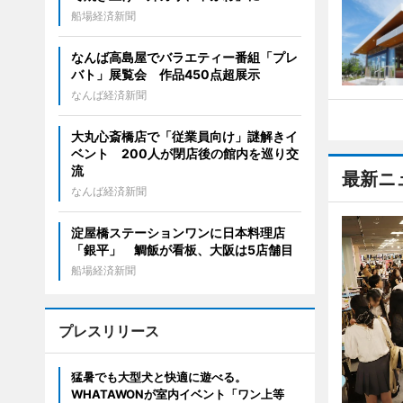
船場経済新聞
なんば高島屋でバラエティー番組「プレ
バト」展覧会 作品450点超展示
なんば経済新聞
大丸心斎橋店で「従業員向け」謎解きイ
ベント 200人が閉店後の館内を巡り交
流
最新ニ
なんば経済新聞
淀屋橋ステーションワンに日本料理店
「銀平」 鯛飯が看板、大阪は5店舗目
船場経済新聞
プレスリリース
猛暑でも大型犬と快適に遊べる。
WHATAWONが室内イベント「ワン上等