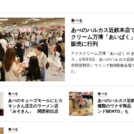
食べる
あべのハルカス近鉄本店
クリーム万博「あいぱく
販売に行列
アイスクリーム万博「あいぱく in 
ス」が8月5日、あべのハルカス近
市阿倍野区）ウイング館9階催会場
た。
食べる
食べる
あべのキューズモールにヒカ
あべのハルカス近鉄
キンさん店主のラーメン店
種類のウナギ商品
「みそきん」 関西初出店
ンドBENTO」も
食べる