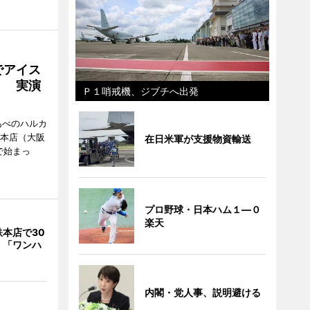
でアイス
」 実演
Ｐ１哨戒機、ジブチへ出発
あべのハルカ
鉄本店（大阪
在日米軍が支援物資輸送
で始まっ
プロ野球・日本ハム１―０
楽天
本店で30
 「ワンハ
内閣・党人事、説明避ける