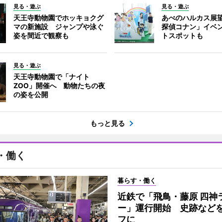
見る・遊ぶ
見る・遊ぶ
天王寺動物園でホッキョクグ
あべのハルカス展
マの新施設 ジャンプや泳ぐ
探偵コナン」イベ
姿を間近で観察も
トスポットも
見る・遊ぶ
天王寺動物園で「ナイト
ZOO」開催へ 動物たちの夜
の姿を公開
もっと見る
・働く
暮らす・働く
近鉄で「飛鳥・藤原 四神
ー」運行開始 史跡など
フに