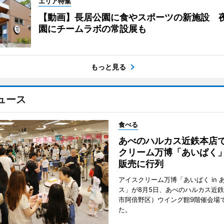
エリア特集
【動画】長居公園に食やスポーツの新施設 
園にチームラボの常設展も
もっと見る
ュース
食べる
あべのハルカス近鉄本店
クリーム万博「あいぱく
販売に行列
アイスクリーム万博「あいぱく in 
ス」が8月5日、あべのハルカス近
市阿倍野区）ウイング館9階催会場
た。