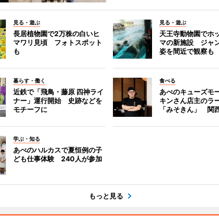
見る・遊ぶ
見る・遊ぶ
長居植物園で2万株の白いヒ
天王寺動物園でホ
マワリ見頃 フォトスポット
マの新施設 ジャ
も
姿を間近で観察も
暮らす・働く
食べる
近鉄で「飛鳥・藤原 四神ライ
あべのキューズモ
ナー」運行開始 史跡などを
キンさん店主のラ
モチーフに
「みそきん」 関
学ぶ・知る
あべのハルカスで夏恒例の子
ども仕事体験 240人が参加
もっと見る