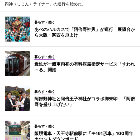
四神（しじん）ライナー」の運行を始めた。
暮らす・働く
あべのハルカスで「阿倍野神輿」が巡行 展望台か
ら大阪・関西を厄よけ
暮らす・働く
近鉄が一般車両初の有料座席指定サービス「すわれ
～る」開始
暮らす・働く
阿部野神社と阿倍王子神社がコラボ御朱印 「阿倍
野を盛り上げたい」
暮らす・働く
阪堺電車・天王寺駅前駅に「モ161形車」100周年
カウントダウンボード