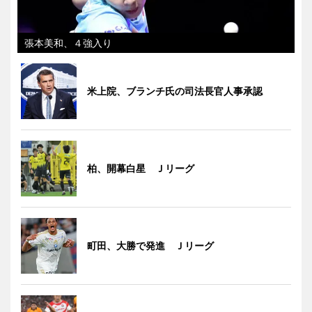
張本美和、４強入り
米上院、ブランチ氏の司法長官人事承認
柏、開幕白星 Ｊリーグ
町田、大勝で発進 Ｊリーグ