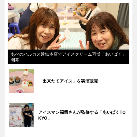
あべのハルカス近鉄本店でアイスクリーム万博「あいぱく」
開幕
「出来たてアイス」を実演販売
アイスマン福留さんが監修する「あいぱくTO
KYO」