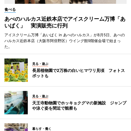
食べる
あべのハルカス近鉄本店でアイスクリーム万博「あ
いぱく」 実演販売に行列
アイスクリーム万博「あいぱく in あべのハルカス」が8月5日、あべの
ハルカス近鉄本店（大阪市阿倍野区）ウイング館9階催会場で始まっ
た。
見る・遊ぶ
長居植物園で2万株の白いヒマワリ見頃 フォトス
ポットも
見る・遊ぶ
天王寺動物園でホッキョクグマの新施設 ジャンプ
や泳ぐ姿を間近で観察も
暮らす・働く