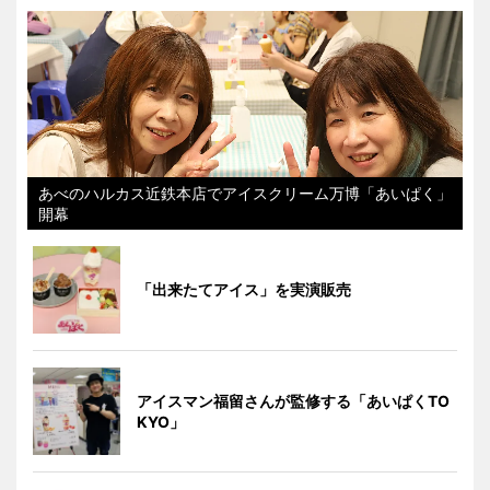
あべのハルカス近鉄本店でアイスクリーム万博「あいぱく」
開幕
「出来たてアイス」を実演販売
アイスマン福留さんが監修する「あいぱくTO
KYO」