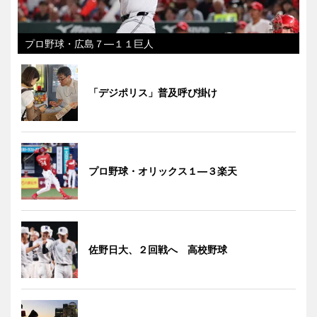
プロ野球・広島７―１１巨人
「デジポリス」普及呼び掛け
プロ野球・オリックス１―３楽天
佐野日大、２回戦へ 高校野球