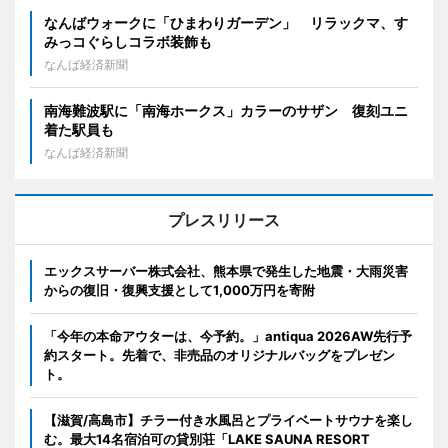
なんばウォークに「ひまわりガーデン」 リラックマ、す
みっコぐらしコラボ装飾も
なんば経済新聞
南海難波駅に「南海ホークス」カラーのサザン 復刻ユニ
着た駅員も
なんば経済新聞
プレスリリース
エックスサーバー株式会社、熊本県で発生した地震・大雨災害
からの復旧・復興支援として1,000万円を寄附
「今年の本命アウターは、今予約。」antiqua 2026AW先行予
約スタート。先着で、非売品のオリジナルバッグをプレゼン
ト。
【滋賀/高島市】チラー付き水風呂とプライベートサウナを楽し
む。最大14名宿泊可の貸別荘「LAKE SAUNA RESORT