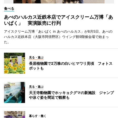
食べる
あべのハルカス近鉄本店でアイスクリーム万博「あ
いぱく」 実演販売に行列
アイスクリーム万博「あいぱく in あべのハルカス」が8月5日、あべの
ハルカス近鉄本店（大阪市阿倍野区）ウイング館9階催会場で始まっ
た。
見る・遊ぶ
長居植物園で2万株の白いヒマワリ見頃 フォトス
ポットも
見る・遊ぶ
天王寺動物園でホッキョクグマの新施設 ジャンプ
や泳ぐ姿を間近で観察も
暮らす・働く