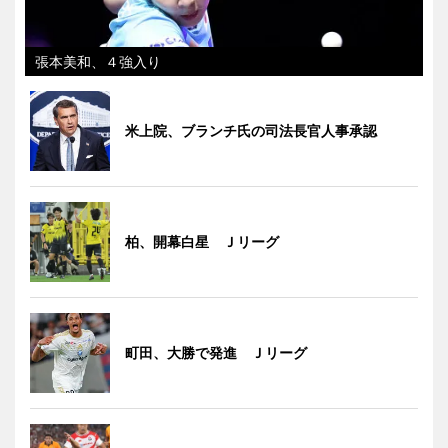
張本美和、４強入り
米上院、ブランチ氏の司法長官人事承認
柏、開幕白星 Ｊリーグ
町田、大勝で発進 Ｊリーグ