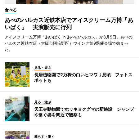
食べる
あべのハルカス近鉄本店でアイスクリーム万博「あ
いぱく」 実演販売に行列
アイスクリーム万博「あいぱく in あべのハルカス」が8月5日、あべの
ハルカス近鉄本店（大阪市阿倍野区）ウイング館9階催会場で始まっ
た。
見る・遊ぶ
長居植物園で2万株の白いヒマワリ見頃 フォトス
ポットも
見る・遊ぶ
天王寺動物園でホッキョクグマの新施設 ジャンプ
や泳ぐ姿を間近で観察も
暮らす・働く