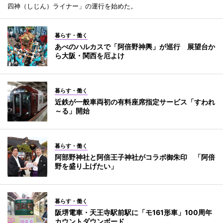
四神（しじん）ライナー」の運行を始めた。
暮らす・働く
あべのハルカスで「阿倍野神輿」が巡行 展望台か
ら大阪・関西を厄よけ
暮らす・働く
近鉄が一般車両初の有料座席指定サービス「すわれ
～る」開始
暮らす・働く
阿部野神社と阿倍王子神社がコラボ御朱印 「阿倍
野を盛り上げたい」
暮らす・働く
阪堺電車・天王寺駅前駅に「モ161形車」100周年
カウントダウンボード