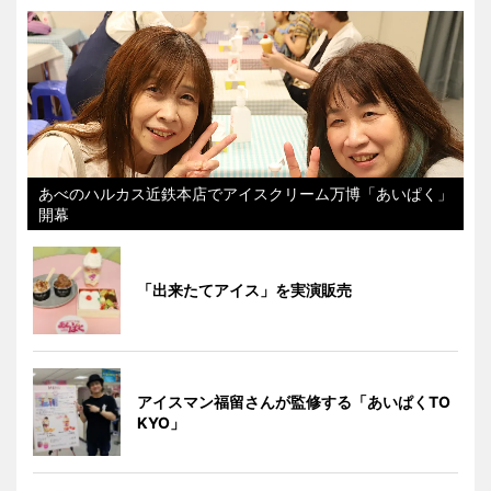
あべのハルカス近鉄本店でアイスクリーム万博「あいぱく」
開幕
「出来たてアイス」を実演販売
アイスマン福留さんが監修する「あいぱくTO
KYO」