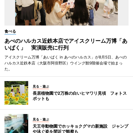
食べる
あべのハルカス近鉄本店でアイスクリーム万博「あ
いぱく」 実演販売に行列
アイスクリーム万博「あいぱく in あべのハルカス」が8月5日、あべの
ハルカス近鉄本店（大阪市阿倍野区）ウイング館9階催会場で始まっ
た。
見る・遊ぶ
長居植物園で2万株の白いヒマワリ見頃 フォトス
ポットも
見る・遊ぶ
天王寺動物園でホッキョクグマの新施設 ジャンプ
や泳ぐ姿を間近で観察も