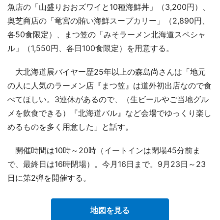
魚店の「山盛りおおズワイと10種海鮮丼」（3,200円）、
奥芝商店の「竜宮の賄い海鮮スープカリー」（2,890円、
各50食限定）、まつ笠の「みそラーメン北海道スペシャ
ル」（1,550円、各日100食限定）を用意する。
大北海道展バイヤー歴25年以上の森島尚さんは「地元
の人に人気のラーメン店『まつ笠』は道外初出店なので食
べてほしい。3連休があるので、（生ビールやご当地グル
メを飲食できる）『北海道バル』など会場でゆっくり楽し
めるものを多く用意した」と話す。
開催時間は10時～20時（イートインは閉場45分前ま
で、最終日は16時閉場）。今月16日まで。9月23日～23
日に第2弾を開催する。
地図を見る