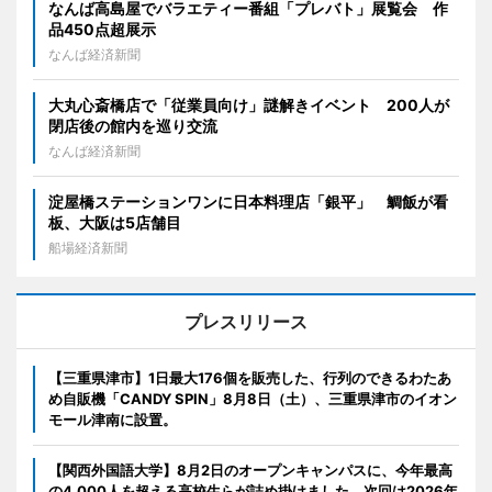
なんば高島屋でバラエティー番組「プレバト」展覧会 作
品450点超展示
なんば経済新聞
大丸心斎橋店で「従業員向け」謎解きイベント 200人が
閉店後の館内を巡り交流
なんば経済新聞
淀屋橋ステーションワンに日本料理店「銀平」 鯛飯が看
板、大阪は5店舗目
船場経済新聞
プレスリリース
【三重県津市】1日最大176個を販売した、行列のできるわたあ
め自販機「CANDY SPIN」8月8日（土）、三重県津市のイオン
モール津南に設置。
【関西外国語大学】8月2日のオープンキャンパスに、今年最高
の4,000人を超える高校生らが詰め掛けました。次回は2026年