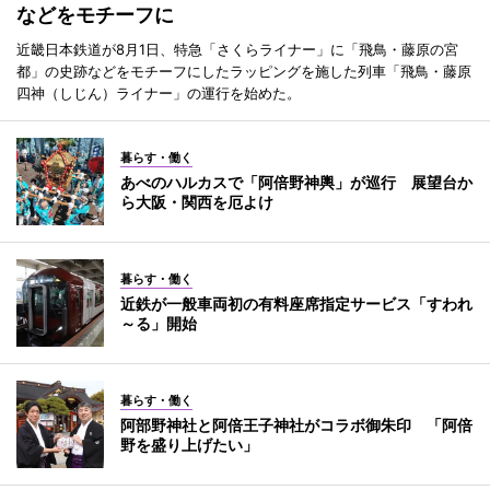
などをモチーフに
近畿日本鉄道が8月1日、特急「さくらライナー」に「飛鳥・藤原の宮
都」の史跡などをモチーフにしたラッピングを施した列車「飛鳥・藤原
四神（しじん）ライナー」の運行を始めた。
暮らす・働く
あべのハルカスで「阿倍野神輿」が巡行 展望台か
ら大阪・関西を厄よけ
暮らす・働く
近鉄が一般車両初の有料座席指定サービス「すわれ
～る」開始
暮らす・働く
阿部野神社と阿倍王子神社がコラボ御朱印 「阿倍
野を盛り上げたい」