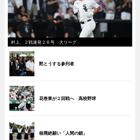
村上、２戦連発２６号 大リーグ
黙とうする参列者
花巻東が２回戦へ 高校野球
核廃絶願い「人間の鎖」