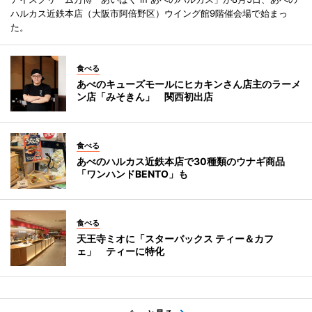
ハルカス近鉄本店（大阪市阿倍野区）ウイング館9階催会場で始まっ
た。
食べる
あべのキューズモールにヒカキンさん店主のラーメ
ン店「みそきん」 関西初出店
食べる
あべのハルカス近鉄本店で30種類のウナギ商品
「ワンハンドBENTO」も
食べる
天王寺ミオに「スターバックス ティー＆カフ
ェ」 ティーに特化