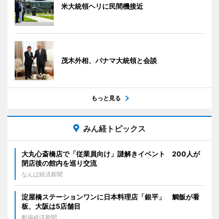
米大統領ヘリに民間機接近
茂木外相、パナマ大統領と会談
もっと見る
みん経トピックス
大丸心斎橋店で「従業員向け」謎解きイベント 200人が
閉店後の館内を巡り交流
なんば経済新聞
淀屋橋ステーションワンに日本料理店「銀平」 鯛飯が看
板、大阪は5店舗目
船場経済新聞