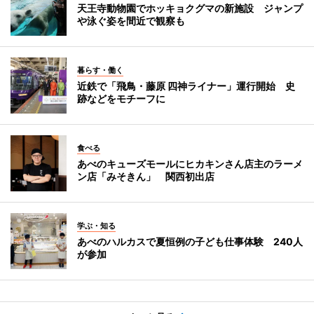
天王寺動物園でホッキョクグマの新施設 ジャンプ
や泳ぐ姿を間近で観察も
暮らす・働く
近鉄で「飛鳥・藤原 四神ライナー」運行開始 史
跡などをモチーフに
食べる
あべのキューズモールにヒカキンさん店主のラーメ
ン店「みそきん」 関西初出店
学ぶ・知る
あべのハルカスで夏恒例の子ども仕事体験 240人
が参加