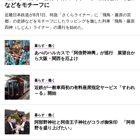
などをモチーフに
近畿日本鉄道が8月1日、特急「さくらライナー」に「飛鳥・藤原の宮
都」の史跡などをモチーフにしたラッピングを施した列車「飛鳥・藤原
四神（しじん）ライナー」の運行を始めた。
暮らす・働く
あべのハルカスで「阿倍野神輿」が巡行 展望台か
ら大阪・関西を厄よけ
暮らす・働く
近鉄が一般車両初の有料座席指定サービス「すわれ
～る」開始
暮らす・働く
阿部野神社と阿倍王子神社がコラボ御朱印 「阿倍
野を盛り上げたい」