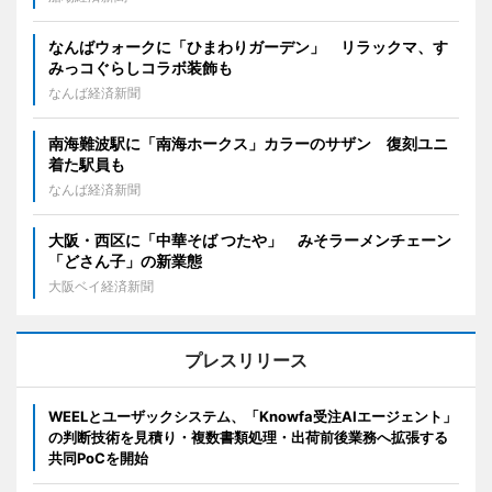
なんばウォークに「ひまわりガーデン」 リラックマ、す
みっコぐらしコラボ装飾も
なんば経済新聞
南海難波駅に「南海ホークス」カラーのサザン 復刻ユニ
着た駅員も
なんば経済新聞
大阪・西区に「中華そば つたや」 みそラーメンチェーン
「どさん子」の新業態
大阪ベイ経済新聞
プレスリリース
WEELとユーザックシステム、「Knowfa受注AIエージェント」
の判断技術を見積り・複数書類処理・出荷前後業務へ拡張する
共同PoCを開始