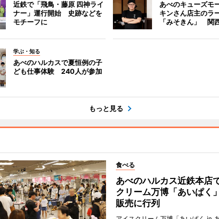
近鉄で「飛鳥・藤原 四神ライ
あべのキューズモ
ナー」運行開始 史跡などを
キンさん店主のラ
モチーフに
「みそきん」 関
学ぶ・知る
あべのハルカスで夏恒例の子
ども仕事体験 240人が参加
もっと見る
食べる
あべのハルカス近鉄本店
クリーム万博「あいぱく
販売に行列
アイスクリーム万博「あいぱく in 