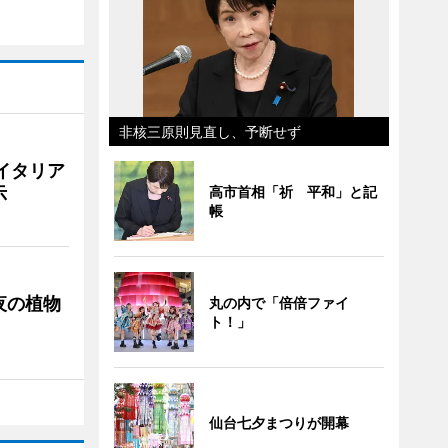
非核三原則見直し、予断せず
イタリア
示
高市首相「祈 平和」と記
帳
夜の植物
丸の内で「倍倍ファイ
ト！」
仙台七夕まつりが開幕