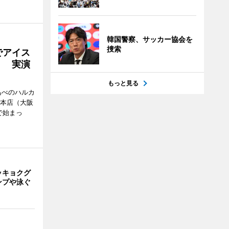
韓国警察、サッカー協会を
捜索
でアイス
」 実演
もっと見る
あべのハルカ
鉄本店（大阪
で始まっ
ッキョクグ
ンプや泳ぐ