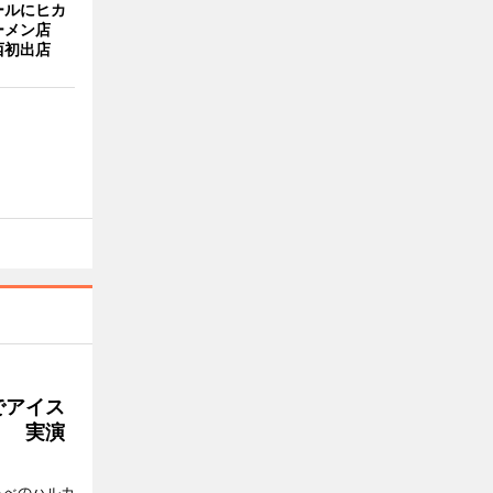
ールにヒカ
ーメン店
西初出店
でアイス
」 実演
あべのハルカ