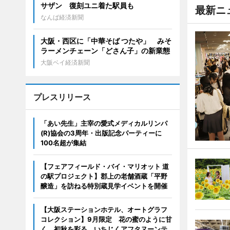
サザン 復刻ユニ着た駅員も
最新ニ
なんば経済新聞
大阪・西区に「中華そば つたや」 みそ
ラーメンチェーン「どさん子」の新業態
大阪ベイ経済新聞
プレスリリース
「あい先生」主宰の愛式メディカルリンパ
(R)協会の3周年・出版記念パーティーに
100名超が集結
【フェアフィールド・バイ・マリオット 道
の駅プロジェクト】郡上の老舗酒蔵「平野
醸造」を訪ねる特別蔵見学イベントを開催
【大阪ステーションホテル、オートグラフ
コレクション】9月限定 花の蜜のように甘
く、初秋を彩る いちじくアフタヌーンテ