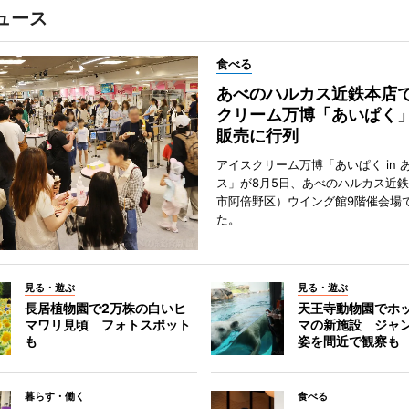
ュース
食べる
あべのハルカス近鉄本店
クリーム万博「あいぱく
販売に行列
アイスクリーム万博「あいぱく in 
ス」が8月5日、あべのハルカス近
市阿倍野区）ウイング館9階催会場
た。
見る・遊ぶ
見る・遊ぶ
長居植物園で2万株の白いヒ
天王寺動物園でホ
マワリ見頃 フォトスポット
マの新施設 ジャ
も
姿を間近で観察も
暮らす・働く
食べる