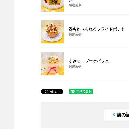
関連画像
器もたべられるフライドポテト
関連画像
すみっコブーケパフェ
関連画像
前の