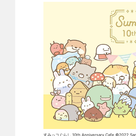
すみっコぐらし 10th Anniversary Cafe ©2022 San-X C