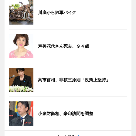
川底から独軍バイク
寿美花代さん死去、９４歳
高市首相、非核三原則「政策上堅持」
小泉防衛相、豪印訪問を調整