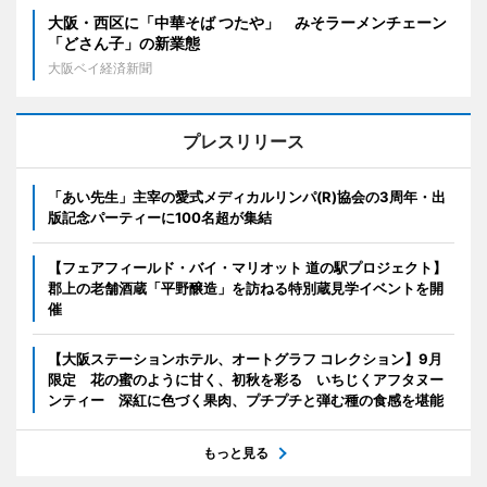
大阪・西区に「中華そば つたや」 みそラーメンチェーン
「どさん子」の新業態
大阪ベイ経済新聞
プレスリリース
「あい先生」主宰の愛式メディカルリンパ(R)協会の3周年・出
版記念パーティーに100名超が集結
【フェアフィールド・バイ・マリオット 道の駅プロジェクト】
郡上の老舗酒蔵「平野醸造」を訪ねる特別蔵見学イベントを開
催
【大阪ステーションホテル、オートグラフ コレクション】9月
限定 花の蜜のように甘く、初秋を彩る いちじくアフタヌー
ンティー 深紅に色づく果肉、プチプチと弾む種の食感を堪能
もっと見る