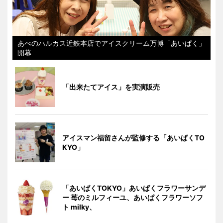
あべのハルカス近鉄本店でアイスクリーム万博「あいぱく」
開幕
「出来たてアイス」を実演販売
アイスマン福留さんが監修する「あいぱくTO
KYO」
「あいぱくTOKYO」あいぱくフラワーサンデ
ー 苺のミルフィーユ、あいぱくフラワーソフ
ト milky、