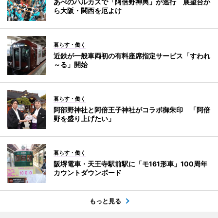
あべのハルカスで「阿倍野神輿」が巡行 展望台か
ら大阪・関西を厄よけ
暮らす・働く
近鉄が一般車両初の有料座席指定サービス「すわれ
～る」開始
暮らす・働く
阿部野神社と阿倍王子神社がコラボ御朱印 「阿倍
野を盛り上げたい」
暮らす・働く
阪堺電車・天王寺駅前駅に「モ161形車」100周年
カウントダウンボード
もっと見る