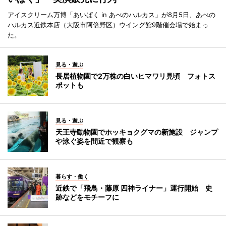
アイスクリーム万博「あいぱく in あべのハルカス」が8月5日、あべの
ハルカス近鉄本店（大阪市阿倍野区）ウイング館9階催会場で始まっ
た。
見る・遊ぶ
長居植物園で2万株の白いヒマワリ見頃 フォトス
ポットも
見る・遊ぶ
天王寺動物園でホッキョクグマの新施設 ジャンプ
や泳ぐ姿を間近で観察も
暮らす・働く
近鉄で「飛鳥・藤原 四神ライナー」運行開始 史
跡などをモチーフに