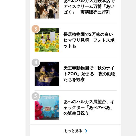
あべのハルカス近鉄本店で
アイスクリーム万博「あい
ぱく」 実演販売に行列
長居植物園で2万株の白い
ヒマワリ見頃 フォトスポ
ットも
天王寺動物園で「秋のナイ
トZOO」始まる 夜の動物
たちを観察
あべのハルカス展望台、キ
ャラクター「あべのべあ」
の誕生日祝う
もっと見る