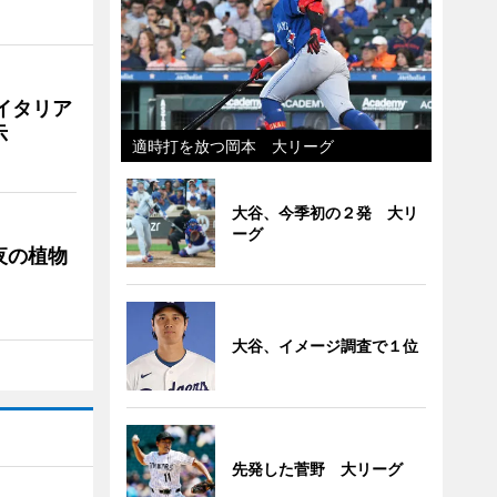
イタリア
示
適時打を放つ岡本 大リーグ
大谷、今季初の２発 大リ
ーグ
夜の植物
大谷、イメージ調査で１位
先発した菅野 大リーグ