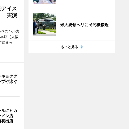
でアイス
」 実演
米大統領ヘリに民間機接近
あべのハルカ
鉄本店（大阪
で始まっ
もっと見る
ッキョクグ
ンプや泳ぐ
ールにヒカ
ーメン店
西初出店