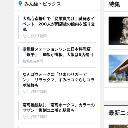
みん経トピックス
特集
大丸心斎橋店で「従業員向け」謎解きイ
ベント 200人が閉店後の館内を巡り交
流
なんば経済新聞
淀屋橋ステーションワンに日本料理店
「銀平」 鯛飯が看板、大阪は5店舗目
船場経済新聞
なんばウォークに「ひまわりガーデ
ン」 リラックマ、すみっコぐらしコラ
ボ装飾も
なんば経済新聞
南海難波駅に「南海ホークス」カラーの
サザン 復刻ユニ着た駅員も
最新ニ
なんば経済新聞