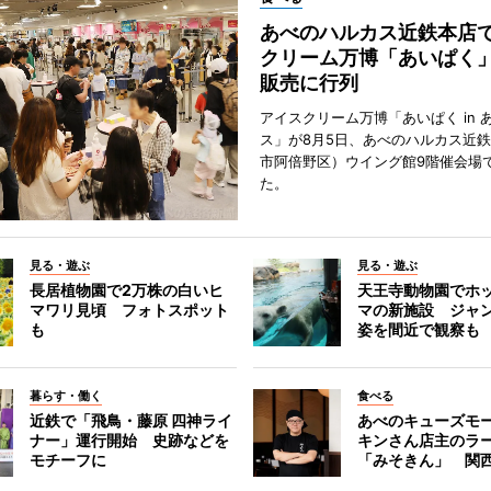
あべのハルカス近鉄本店
クリーム万博「あいぱく
販売に行列
アイスクリーム万博「あいぱく in 
ス」が8月5日、あべのハルカス近
市阿倍野区）ウイング館9階催会場
た。
見る・遊ぶ
見る・遊ぶ
長居植物園で2万株の白いヒ
天王寺動物園でホ
マワリ見頃 フォトスポット
マの新施設 ジャ
も
姿を間近で観察も
暮らす・働く
食べる
近鉄で「飛鳥・藤原 四神ライ
あべのキューズモ
ナー」運行開始 史跡などを
キンさん店主のラ
モチーフに
「みそきん」 関