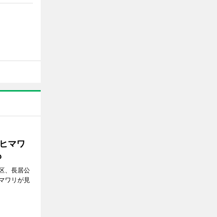
ヒマワ
も
区、長居公
マワリが見