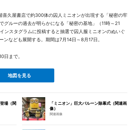
喜久屋書店で約300体の囚人ミニオンが出現する「秘密の牢
階でグルーの過去が明らかになる「秘密の基地」（11時～21
インスタグラムに投稿すると抽選で囚人服ミニオンのぬいぐ
ーンなども展開する。期間は7月14日～8月17日。
10日まで。
地図を見る
登場（関
「ミニオン」巨大バルーン除幕式（関連画
像）
関連画像