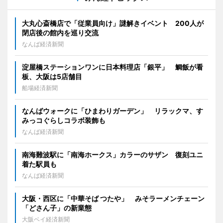
大丸心斎橋店で「従業員向け」謎解きイベント 200人が
閉店後の館内を巡り交流
なんば経済新聞
淀屋橋ステーションワンに日本料理店「銀平」 鯛飯が看
板、大阪は5店舗目
船場経済新聞
なんばウォークに「ひまわりガーデン」 リラックマ、す
みっコぐらしコラボ装飾も
なんば経済新聞
南海難波駅に「南海ホークス」カラーのサザン 復刻ユニ
着た駅員も
なんば経済新聞
大阪・西区に「中華そば つたや」 みそラーメンチェーン
「どさん子」の新業態
大阪ベイ経済新聞