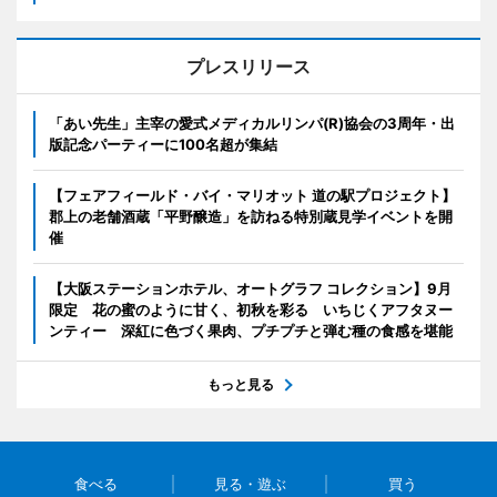
プレスリリース
「あい先生」主宰の愛式メディカルリンパ(R)協会の3周年・出
版記念パーティーに100名超が集結
【フェアフィールド・バイ・マリオット 道の駅プロジェクト】
郡上の老舗酒蔵「平野醸造」を訪ねる特別蔵見学イベントを開
催
【大阪ステーションホテル、オートグラフ コレクション】9月
限定 花の蜜のように甘く、初秋を彩る いちじくアフタヌー
ンティー 深紅に色づく果肉、プチプチと弾む種の食感を堪能
もっと見る
食べる
見る・遊ぶ
買う