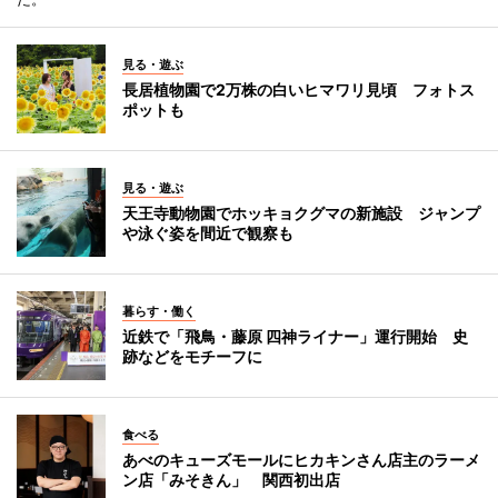
見る・遊ぶ
長居植物園で2万株の白いヒマワリ見頃 フォトス
ポットも
見る・遊ぶ
天王寺動物園でホッキョクグマの新施設 ジャンプ
や泳ぐ姿を間近で観察も
暮らす・働く
近鉄で「飛鳥・藤原 四神ライナー」運行開始 史
跡などをモチーフに
食べる
あべのキューズモールにヒカキンさん店主のラーメ
ン店「みそきん」 関西初出店