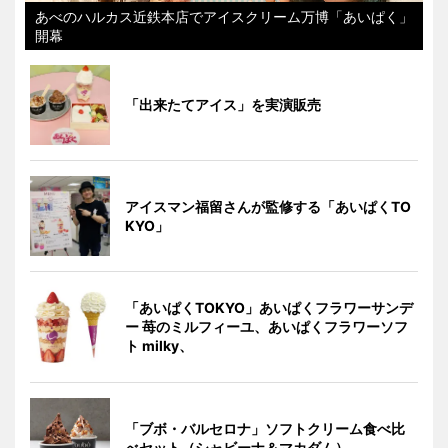
あべのハルカス近鉄本店でアイスクリーム万博「あいぱく」
開幕
「出来たてアイス」を実演販売
アイスマン福留さんが監修する「あいぱくTO
KYO」
「あいぱくTOKYO」あいぱくフラワーサンデ
ー 苺のミルフィーユ、あいぱくフラワーソフ
ト milky、
「ブボ・バルセロナ」ソフトクリーム食べ比
べセット（シャビーナ＆マカダム）