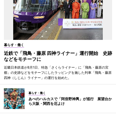
暮らす・働く
近鉄で「飛鳥・藤原 四神ライナー」運行開始 史跡
などをモチーフに
近畿日本鉄道が8月1日、特急「さくらライナー」に「飛鳥・藤原の宮
都」の史跡などをモチーフにしたラッピングを施した列車「飛鳥・藤原
四神（しじん）ライナー」の運行を始めた。
暮らす・働く
あべのハルカスで「阿倍野神輿」が巡行 展望台か
ら大阪・関西を厄よけ