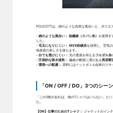
POLICOTTは、綿のような自然な風合いと、ポリ
-
綿のような風合い： 短繊維（スパン糸）
を使用す
した。
-
毛玉になりにくい：
MVS紡績糸
を採用し、空気の
地表面の美しさを保ちます。
-
白でも透けにくい：
光の透過を抑える
フルダル糸
-
圧倒的な吸水速乾：
繊維の断面に溝がある
異形断
-
環境への配慮：
原料にはペットボトル由来のリサ
「ON / OFF / DO」3つの
「この3枚があれば、他のTシャツはいらない」と
た。
【ON】仕事のためのTシャツ：
ジャケットのインナ