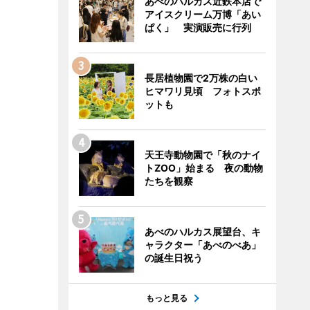
あべのハルカス近鉄本店で
アイスクリーム万博「あい
ぱく」 実演販売に行列
長居植物園で2万株の白い
ヒマワリ見頃 フォトスポ
ットも
天王寺動物園で「秋のナイ
トZOO」始まる 夜の動物
たちを観察
あべのハルカス展望台、キ
ャラクター「あべのべあ」
の誕生日祝う
もっと見る