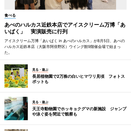
食べる
あべのハルカス近鉄本店でアイスクリーム万博「あ
いぱく」 実演販売に行列
アイスクリーム万博「あいぱく in あべのハルカス」が8月5日、あべの
ハルカス近鉄本店（大阪市阿倍野区）ウイング館9階催会場で始まっ
た。
見る・遊ぶ
長居植物園で2万株の白いヒマワリ見頃 フォトス
ポットも
見る・遊ぶ
天王寺動物園でホッキョクグマの新施設 ジャンプ
や泳ぐ姿を間近で観察も