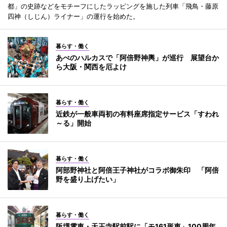
都」の史跡などをモチーフにしたラッピングを施した列車「飛鳥・藤原
四神（しじん）ライナー」の運行を始めた。
暮らす・働く
あべのハルカスで「阿倍野神輿」が巡行 展望台か
ら大阪・関西を厄よけ
暮らす・働く
近鉄が一般車両初の有料座席指定サービス「すわれ
～る」開始
暮らす・働く
阿部野神社と阿倍王子神社がコラボ御朱印 「阿倍
野を盛り上げたい」
暮らす・働く
阪堺電車・天王寺駅前駅に「モ161形車」100周年