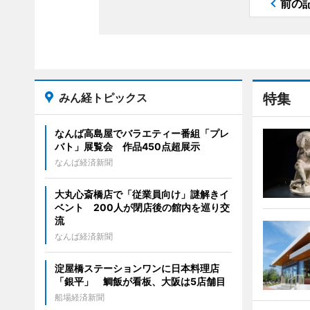
前の
みん経トピックス
特集
なんば高島屋でバラエティー番組「プレ
バト」展覧会 作品450点超展示
なんば経済新聞
大丸心斎橋店で「従業員向け」謎解きイ
ベント 200人が閉店後の館内を巡り交
流
なんば経済新聞
淀屋橋ステーションワンに日本料理店
「銀平」 鯛飯が看板、大阪は5店舗目
船場経済新聞