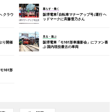
暮らす・働く
へ クラウ
阪堺電車｢自転車マナーアップ号｣運行 ヘ
ッドマークに斉藤雪乃さん
見る・遊ぶ
ぶり開催
阪堺電車「モ161形車撮影会」にファン喜
ぶ 国内現役最古の車両
161形