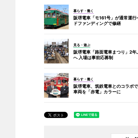
暮らす・働く
阪堺電車「モ161号」が通常運行
ドファンディングで修繕
見る・遊ぶ
阪堺電車「路面電車まつり」2年
へ 入場は事前応募制
暮らす・働く
阪堺電車、筑鉄電車とのコラボでモ
車両を「赤電」カラーに