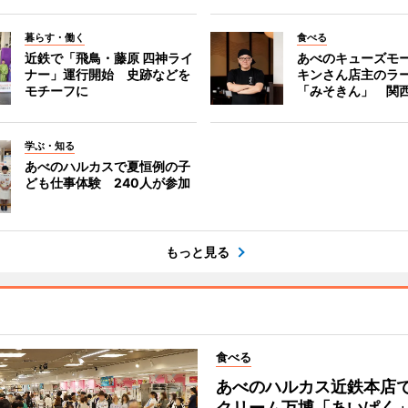
暮らす・働く
食べる
近鉄で「飛鳥・藤原 四神ライ
あべのキューズモ
ナー」運行開始 史跡などを
キンさん店主のラ
モチーフに
「みそきん」 関
学ぶ・知る
あべのハルカスで夏恒例の子
ども仕事体験 240人が参加
もっと見る
食べる
あべのハルカス近鉄本店
クリーム万博「あいぱく