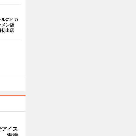
ールにヒカ
ーメン店
西初出店
でアイス
」 実演