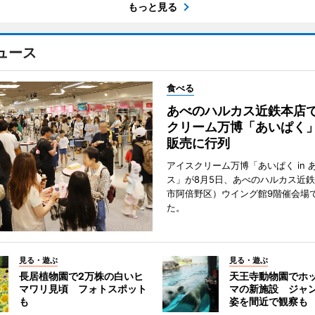
もっと見る
ュース
食べる
あべのハルカス近鉄本店
クリーム万博「あいぱく
販売に行列
アイスクリーム万博「あいぱく in 
ス」が8月5日、あべのハルカス近
市阿倍野区）ウイング館9階催会場
た。
見る・遊ぶ
見る・遊ぶ
長居植物園で2万株の白いヒ
天王寺動物園でホ
マワリ見頃 フォトスポット
マの新施設 ジャ
も
姿を間近で観察も