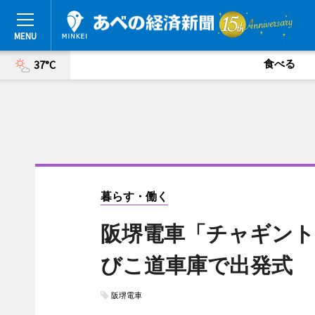
食べる
37°C
暮らす・働く
阪堺電車「チャギント
びこ道車庫で出発式
阪堺電車