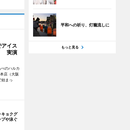
平和への祈り、灯籠流しに
でアイス
もっと見る
」 実演
あべのハルカ
鉄本店（大阪
で始まっ
ッキョクグ
ンプや泳ぐ