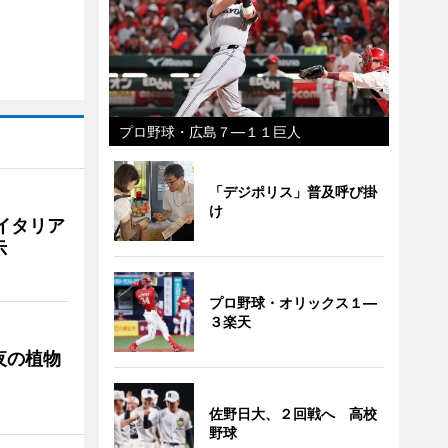
プロ野球・広島７―１１巨人
「デジポリス」普及呼び掛
け
イタリア
示
プロ野球・オリックス１―
３楽天
夜の植物
佐野日大、２回戦へ 高校
野球