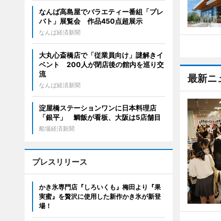
なんば高島屋でバラエティー番組「プレ
バト」展覧会 作品450点超展示
なんば経済新聞
大丸心斎橋店で「従業員向け」謎解きイ
ベント 200人が閉店後の館内を巡り交
流
最新ニ
なんば経済新聞
淀屋橋ステーションワンに日本料理店
「銀平」 鯛飯が看板、大阪は5店舗目
船場経済新聞
プレスリリース
かき氷専門店『しろいくも』梅田より『果
実蜜』を贅沢に使用した新作かき氷が新登
場！