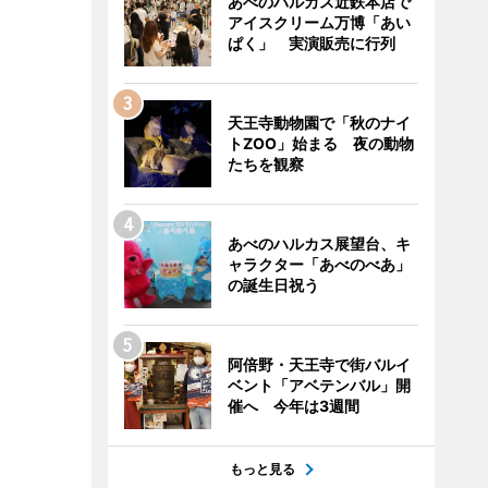
あべのハルカス近鉄本店で
アイスクリーム万博「あい
ぱく」 実演販売に行列
天王寺動物園で「秋のナイ
トZOO」始まる 夜の動物
たちを観察
あべのハルカス展望台、キ
ャラクター「あべのべあ」
の誕生日祝う
阿倍野・天王寺で街バルイ
ベント「アベテンバル」開
催へ 今年は3週間
もっと見る