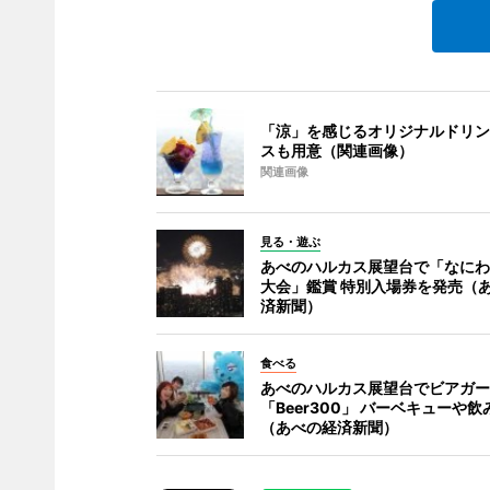
「涼」を感じるオリジナルドリン
スも用意（関連画像）
関連画像
見る・遊ぶ
あべのハルカス展望台で「なにわ
大会」鑑賞 特別入場券を発売（
済新聞）
食べる
あべのハルカス展望台でビアガー
「Beer300」 バーベキューや
（あべの経済新聞）