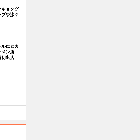
ッキョクグ
ンプや泳ぐ
ールにヒカ
ーメン店
西初出店