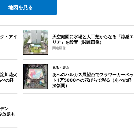
地図を見る
ク・アイ
天空庭園に水場と人工芝からなる「涼感エ
リア」を設置（関連画像）
関連画像
見る・遊ぶ
淀川花火
あべのハルカス展望台でフラワーカーペッ
あべの経
ト 1万5000本の花びらで彩る（あべの経
済新聞）
デン
飲み放題も