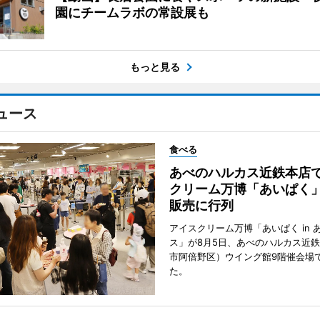
園にチームラボの常設展も
もっと見る
ュース
食べる
あべのハルカス近鉄本店
クリーム万博「あいぱく
販売に行列
アイスクリーム万博「あいぱく in 
ス」が8月5日、あべのハルカス近
市阿倍野区）ウイング館9階催会場
た。