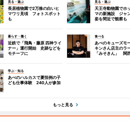
見る・遊ぶ
見る・遊ぶ
長居植物園で2万株の白いヒ
天王寺動物園でホ
マワリ見頃 フォトスポット
マの新施設 ジャ
も
姿を間近で観察も
暮らす・働く
食べる
近鉄で「飛鳥・藤原 四神ライ
あべのキューズモ
ナー」運行開始 史跡などを
キンさん店主のラ
モチーフに
「みそきん」 関
学ぶ・知る
あべのハルカスで夏恒例の子
ども仕事体験 240人が参加
もっと見る