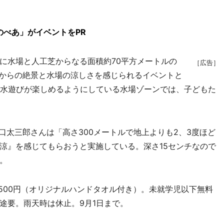
のべあ」がイベントをPR
水場と人工芝からなる面積約70平方メートルの
［広告］
ルからの絶景と水場の涼しさを感じられるイベントと
て水遊びが楽しめるようにしている水場ゾーンでは、子どもた
口太三郎さんは「高さ300メートルで地上よりも2、3度ほど
涼』を感じてもらおうと実施している。深さ15センチなので
。
人500円（オリジナルハンドタオル付き）。未就学児以下無料
途要。雨天時は休止。9月1日まで。