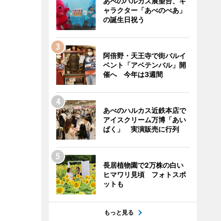
あべのハルカス展望台、キ
ャラクター「あべのべあ」
の誕生日祝う
阿倍野・天王寺で街バルイ
ベント「アベテンバル」開
催へ 今年は3週間
あべのハルカス近鉄本店で
アイスクリーム万博「あい
ぱく」 実演販売に行列
長居植物園で2万株の白い
ヒマワリ見頃 フォトスポ
ットも
もっと見る