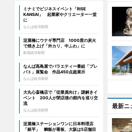
ミナミでビジネスイベント「RISE
KANSAI」 起業家やクリエーター一堂
に
なんば経済新聞
淀屋橋にウナギ専門店 1000度の炭火
で焼き上げ「外カリ、中ふわ」に
船場経済新聞
なんば高島屋でバラエティー番組「プレ
バト」展覧会 作品450点超展示
なんば経済新聞
大丸心斎橋店で「従業員向け」謎解きイ
ベント 200人が閉店後の館内を巡り交
流
最新ニ
なんば経済新聞
淀屋橋ステーションワンに日本料理店
「銀平」 鯛飯が看板、大阪は5店舗目