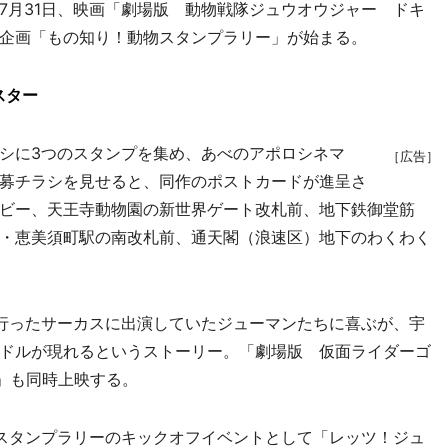
月31日、映画「劇場版 動物戦隊ジュウオウジャー ドキ
企画「もの知り！動物スタンプラリー」が始まる。
スター
シに3つのスタンプを集め、あべのアポロシネマ
［広告］
募チラシを見せると、同作のポストカードが進呈さ
ビー、天王寺動物園の新世界ゲート改札前、地下鉄御堂筋
・恵美須町駅の南改札前、通天閣（浪速区）地下のわくわく
行ったサーカスに出演していたジューマンたちに喜ぶが、宇
ドルが現れるというストーリー。「劇場版 仮面ライダーゴ
間」も同時上映する。
スタンプラリーのキックオフイベントとして「レッツ！ジュ