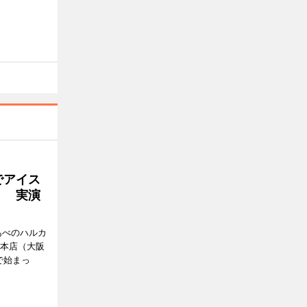
でアイス
」 実演
あべのハルカ
鉄本店（大阪
で始まっ