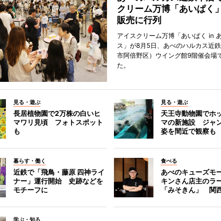
クリーム万博「あいぱく
販売に行列
アイスクリーム万博「あいぱく in 
ス」が8月5日、あべのハルカス近
市阿倍野区）ウイング館9階催会場
た。
見る・遊ぶ
見る・遊ぶ
長居植物園で2万株の白いヒ
天王寺動物園でホ
マワリ見頃 フォトスポット
マの新施設 ジャ
も
姿を間近で観察も
暮らす・働く
食べる
近鉄で「飛鳥・藤原 四神ライ
あべのキューズモ
ナー」運行開始 史跡などを
キンさん店主のラ
モチーフに
「みそきん」 関
学ぶ・知る