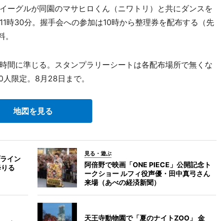
イーグルが同園のマサヒロくん（ニワトリ）と共にダンスを
1時30分。握手会への参加は10時から整理券を配布する（先
料。
時間に準じる。スタンプラリーシートは各配布場所で無くな
0人限定。8月28日まで。
地図を見る
見る・遊ぶ
ライン
阿倍野で映画「ONE PIECE」公開記念ト
降りる
ークショー ルフィ役声優・田中真弓さん
来場（あべの経済新聞）
天王寺動物園で「夏のナイトZOO」 金