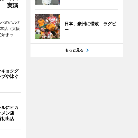
」 実演
あべのハルカ
日本、豪州に惜敗 ラグビ
鉄本店（大阪
ー
で始まっ
もっと見る
ッキョクグ
ンプや泳ぐ
ールにヒカ
ーメン店
西初出店