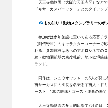
天王寺動物園（大阪市天王寺区）などで7
ドキサーカスパニック！」とのタイアップ
もの知り！動物スタンプラリーのポ
参加者は参加施設に置いてある応募チラ
（阿倍野区）のキャラクターコーナーで応
れる。参加施設はあべのアポロシネマのロ
線・動物園前駅の東改札前、地下鉄堺筋線
ランド。
同作は、ジュウオウジャーの5人が見に
宙サーカス団の団長を名乗る宇宙人・ドミ
ースト 100の眼魂とゴースト運命の瞬
天王寺動物園の多目的広場で7月31日、