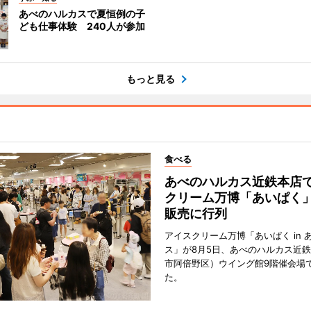
あべのハルカスで夏恒例の子
ども仕事体験 240人が参加
もっと見る
食べる
あべのハルカス近鉄本店
クリーム万博「あいぱく
販売に行列
アイスクリーム万博「あいぱく in 
ス」が8月5日、あべのハルカス近
市阿倍野区）ウイング館9階催会場
た。