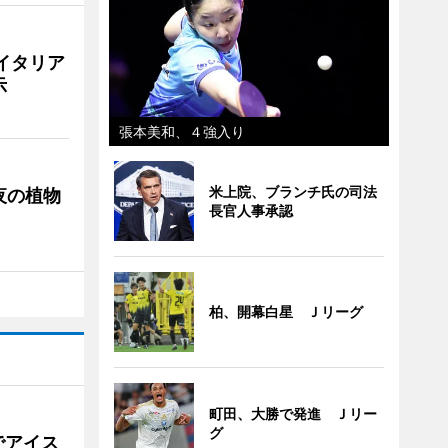
イタリア
示
張本美和、４強入り
米上院、ブランチ氏の司法
夜の植物
長官人事承認
柏、開幕白星 Ｊリーグ
町田、大勝で発進 Ｊリー
グ
でアイス