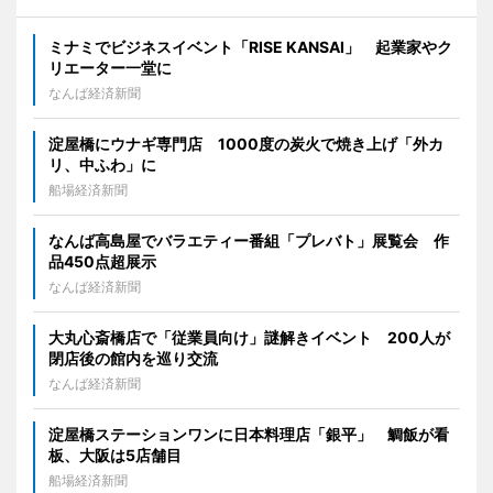
ミナミでビジネスイベント「RISE KANSAI」 起業家やク
リエーター一堂に
なんば経済新聞
淀屋橋にウナギ専門店 1000度の炭火で焼き上げ「外カ
リ、中ふわ」に
船場経済新聞
なんば高島屋でバラエティー番組「プレバト」展覧会 作
品450点超展示
なんば経済新聞
大丸心斎橋店で「従業員向け」謎解きイベント 200人が
閉店後の館内を巡り交流
なんば経済新聞
淀屋橋ステーションワンに日本料理店「銀平」 鯛飯が看
板、大阪は5店舗目
船場経済新聞