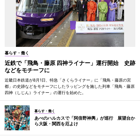
暮らす・働く
近鉄で「飛鳥・藤原 四神ライナー」運行開始 史跡
などをモチーフに
近畿日本鉄道が8月1日、特急「さくらライナー」に「飛鳥・藤原の宮
都」の史跡などをモチーフにしたラッピングを施した列車「飛鳥・藤原
四神（しじん）ライナー」の運行を始めた。
暮らす・働く
あべのハルカスで「阿倍野神輿」が巡行 展望台か
ら大阪・関西を厄よけ