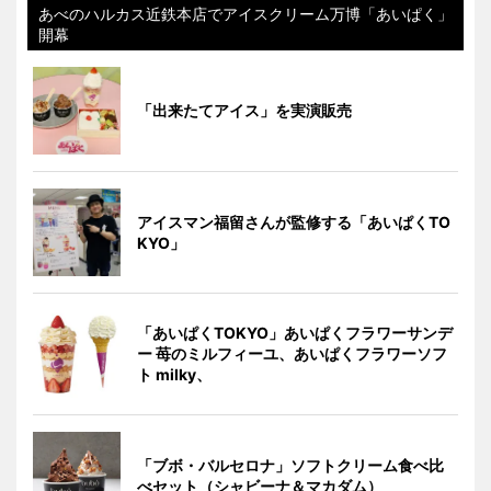
あべのハルカス近鉄本店でアイスクリーム万博「あいぱく」
開幕
「出来たてアイス」を実演販売
アイスマン福留さんが監修する「あいぱくTO
KYO」
「あいぱくTOKYO」あいぱくフラワーサンデ
ー 苺のミルフィーユ、あいぱくフラワーソフ
ト milky、
「ブボ・バルセロナ」ソフトクリーム食べ比
べセット（シャビーナ＆マカダム）