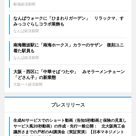
船場経済新聞
なんばウォークに「ひまわりガーデン」 リラックマ、す
みっコぐらしコラボ装飾も
なんば経済新聞
南海難波駅に「南海ホークス」カラーのサザン 復刻ユニ
着た駅員も
なんば経済新聞
大阪・西区に「中華そば つたや」 みそラーメンチェーン
「どさん子」の新業態
大阪ベイ経済新聞
プレスリリース
生成AIサービスでのショート動画（告知5秒動画と保険の見直し
サービス風20秒動画）の作成・先行一般公開： 北大阪商工会
議所さまでの戸村のAI講演会（実証実演）【日本マネジメント