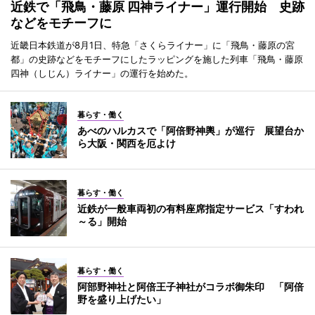
近鉄で「飛鳥・藤原 四神ライナー」運行開始 史跡
などをモチーフに
近畿日本鉄道が8月1日、特急「さくらライナー」に「飛鳥・藤原の宮
都」の史跡などをモチーフにしたラッピングを施した列車「飛鳥・藤原
四神（しじん）ライナー」の運行を始めた。
暮らす・働く
あべのハルカスで「阿倍野神輿」が巡行 展望台か
ら大阪・関西を厄よけ
暮らす・働く
近鉄が一般車両初の有料座席指定サービス「すわれ
～る」開始
暮らす・働く
阿部野神社と阿倍王子神社がコラボ御朱印 「阿倍
野を盛り上げたい」