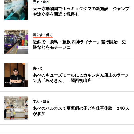
見る・遊ぶ
天王寺動物園でホッキョクグマの新施設 ジャンプ
や泳ぐ姿を間近で観察も
暮らす・働く
近鉄で「飛鳥・藤原 四神ライナー」運行開始 史
跡などをモチーフに
食べる
あべのキューズモールにヒカキンさん店主のラーメ
ン店「みそきん」 関西初出店
学ぶ・知る
あべのハルカスで夏恒例の子ども仕事体験 240人
が参加