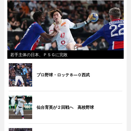
若手主体の日本、ＰＳＧに完敗
プロ野球・ロッテ８―０西武
仙台育英が２回戦へ 高校野球