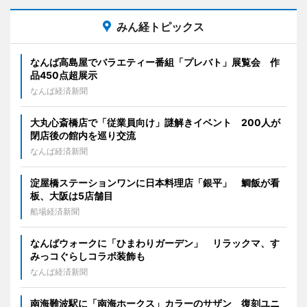
みん経トピックス
なんば高島屋でバラエティー番組「プレバト」展覧会 作
品450点超展示
なんば経済新聞
大丸心斎橋店で「従業員向け」謎解きイベント 200人が
閉店後の館内を巡り交流
なんば経済新聞
淀屋橋ステーションワンに日本料理店「銀平」 鯛飯が看
板、大阪は5店舗目
船場経済新聞
なんばウォークに「ひまわりガーデン」 リラックマ、す
みっコぐらしコラボ装飾も
なんば経済新聞
南海難波駅に「南海ホークス」カラーのサザン 復刻ユニ