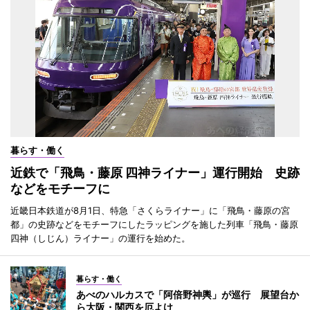
暮らす・働く
近鉄で「飛鳥・藤原 四神ライナー」運行開始 史跡
などをモチーフに
近畿日本鉄道が8月1日、特急「さくらライナー」に「飛鳥・藤原の宮
都」の史跡などをモチーフにしたラッピングを施した列車「飛鳥・藤原
四神（しじん）ライナー」の運行を始めた。
暮らす・働く
あべのハルカスで「阿倍野神輿」が巡行 展望台か
ら大阪・関西を厄よけ