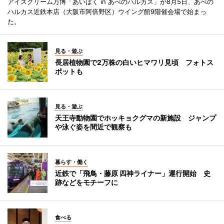
アイスクリーム万博「あいぱく in あべのハルカス」が8月5日、あべの
ハルカス近鉄本店（大阪市阿倍野区）ウイング館9階催会場で始まっ
た。
見る・遊ぶ
長居植物園で2万株の白いヒマワリ見頃 フォトス
ポットも
見る・遊ぶ
天王寺動物園でホッキョクグマの新施設 ジャンプ
や泳ぐ姿を間近で観察も
暮らす・働く
近鉄で「飛鳥・藤原 四神ライナー」運行開始 史
跡などをモチーフに
食べる