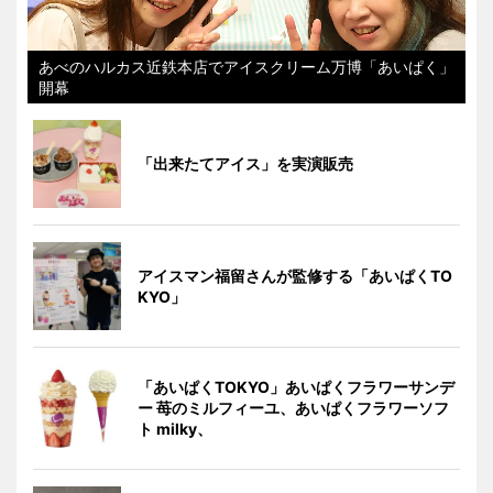
あべのハルカス近鉄本店でアイスクリーム万博「あいぱく」
開幕
「出来たてアイス」を実演販売
アイスマン福留さんが監修する「あいぱくTO
KYO」
「あいぱくTOKYO」あいぱくフラワーサンデ
ー 苺のミルフィーユ、あいぱくフラワーソフ
ト milky、